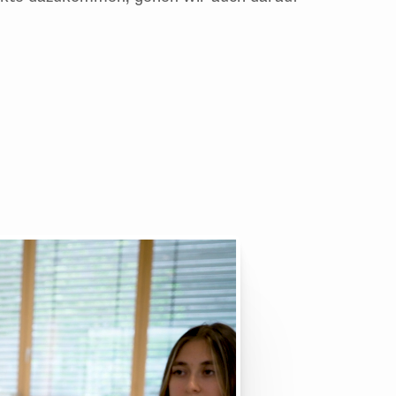
r Interessenvertreter eines Betriebs
 es vorab auf Wunsch die Möglichkeit einer
r Vorteil: auch sensible Themen
werden
im Seminar dann spontan neue
Aspekte