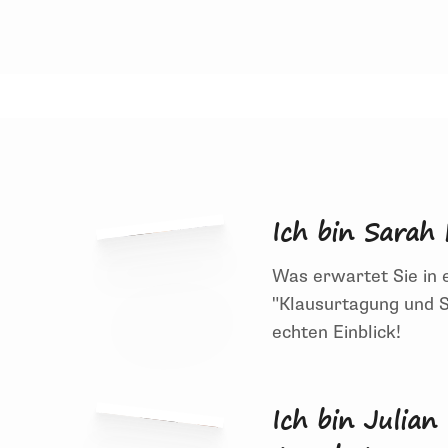
Auf den richtigen Start
Ich bin Sarah
Was erwartet Sie in 
"Klausurtagung und S
echten Einblick!
Was erwartet Sie in einem Inhouse-Semina
Strategieworkshops" den Ablauf eines Inho
Ich bin Julian