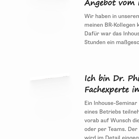
Angebot vom i
Wir haben in unserem
meinen BR-Kollegen 
Dafür
war das Inhous
Stunden ein maßgesc
Wir haben in unserem Gremium ein paar se
Seminar
mit Teilnehmern aus unterschiedl
Ich bin Dr. Ph
Beratung
beim
ifb
im Vorfeld
war top und 
bekommen.
Fachexperte i
Ein
Inhouse
-Seminar
eines Betriebs teiln
vorab auf Wunsch die
oder per Teams.
Der 
wird im Detail einge