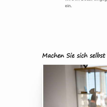
ein.
Ein
Inhouse
-Seminar
unterscheidet sich
na
teilnehmen, wird
das
jeweilige Thema
gan
persönlichen Absprache
und genauen Auft
ange
sprochen und auf firmenspezifische F
dazukommen
,
gehen wir auch darauf ein.
Machen Sie sich selbst 