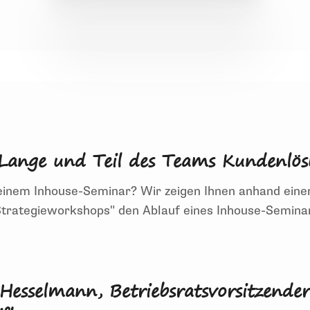
 kommt es an!
 Lange und Teil des Teams Kundenlös
einem Inhouse-Seminar? Wir zeigen Ihnen anhand eine
trategieworkshops" den Ablauf eines Inhouse-Seminar
r? Wir zeigen Ihnen anhand einer gestellten Situatio
use-Seminars und was das Besondere ist - für einen e
 Hesselmann, Betriebsratsvorsitzend