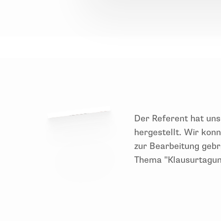
So läuft Ihr Inhouse-Se
Der Referent hat uns
hergestellt. Wir kon
zur Bearbeitung gebr
Thema "Klausurtagun
Der Referent hat unsere Themen sofort au
jederzeit unsere
unser
e Fragen stellen und
einen "Fahrplan" und dabei hat uns das 