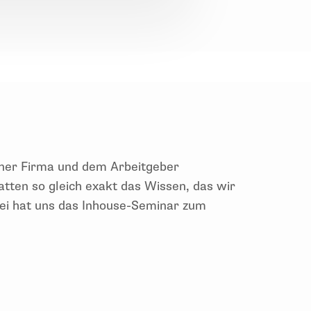
ner F
irma und dem Arbeitgeber
atten s
o gleich
exakt
das
Wissen
, das wir
bei hat uns das Inhouse-Seminar zum
beitgeber hergestellt. Wir konnten auch
beitung gebraucht haben.
Wir haben jetzt
gieworkshops” sehr weitergeholfen!