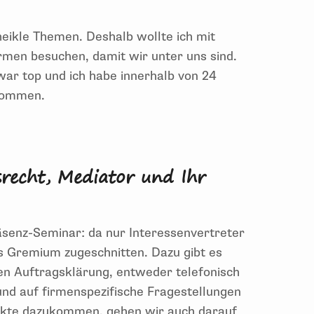
eikle
Themen
.
Deshalb
wollte ich mit
irmen
besuch
en, damit wir un
ter uns sind
.
war top und ich habe innerhalb von 24
ommen.
lb
wollte ich mit meinen BR-Kollegen kein
r
war das Inhouse-Seminar optimal. D
ie
srecht, Mediator und Ihr
rtes Angebot
,
passend zu
mein
e
n
Anliegen
,
äsenz-Seminar:
da nur Interessenvertreter
s Gremium
zugeschnitten.
Dazu gibt es
n Auftragsklärung
, entweder telefonisch
nd auf firmenspezifische Fragestellungen
kte
dazukommen
,
gehen wir auch darauf