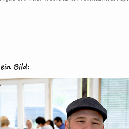
türlich
von einem „normalen“ Präsenz-Seminar:
da nu
z
individuell auf
das Gremium
zugeschnitten.
Dazu gibt
ragsklärung
, entweder telefonisch oder per Teams.
De
ragestellungen wird im Detail eingegangen.
Und wenn 
ein Bild: