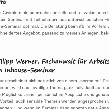
fb
 Gremium ein paar sehr spezielle
und teilweise auch h
kein
Seminar
mit Teilnehmern aus unterschiedlichen F
e-Seminar optimal. D
ie Beratung
beim
ifb
im Vorfeld
hneidertes Angebot
,
passend zu
mein
e
n
Anliegen
,
bek
hr spezielle
und teilweise auch heikle
Themen
.
Desha
ichen Firmen
besuch
en, damit wir un
ter uns sind
. Dafü
illipp Werner, Fachanwalt für Arbeit
ich habe innerhalb von 24 Stunden ein maßgeschneide
m Inhouse-Seminar
unterscheidet sich
natürlich
von einem „normalen“ Pr
ehmen, wird
das
jeweilige Thema
ganz
individuell auf
da
 Möglichkeit einer persönlichen Absprache
und genaue
Vorteil: auch sensible Themen
werden
ange
sprochen u
gangen.
Und wenn im Seminar dann spontan neue
Aspe