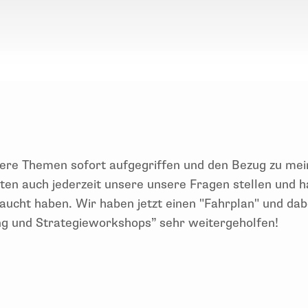
minar ab
ere Themen sofort aufgegriffen und den
Bezug zu mei
nten auch jederzeit unsere
unser
e Fragen stellen und h
aucht haben.
Wir haben jetzt einen "Fahrplan" und da
g und Strategieworkshops” sehr weitergeholfen!
fgegriffen und den
Bezug zu meiner F
irma und dem Ar
 hatten s
o gleich
exakt
das
Wissen
, das wir zur Bear
Inhouse-Seminar zum Thema "Klausurtagung und Strate