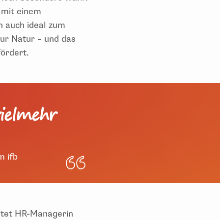
r mit einem
n auch ideal zum
zur Natur – und das
ördert.
vielmehr
m ifb
chtet HR-Managerin