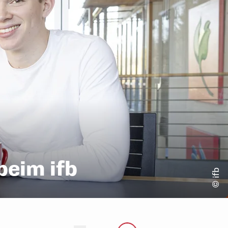
beim ifb
© ifb