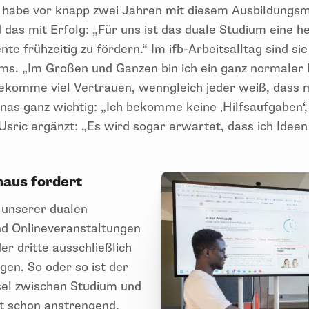
fb habe vor knapp zwei Jahren mit diesem Ausbildungsm
 das mit Erfolg: „Für uns ist das duale Studium eine 
nte frühzeitig zu fördern.“ Im ifb-Arbeitsalltag sind si
ms. „Im Großen und Ganzen bin ich ein ganz normaler M
ekomme viel Vertrauen, wenngleich jeder weiß, dass m
onas ganz wichtig: „Ich bekomme keine ‚Hilfsaufgaben‘,
Usric ergänzt: „Es wird sogar erwartet, dass ich Ideen
haus fordert
 unserer dualen
nd Onlineveranstaltungen
er dritte ausschließlich
ngen. So oder so ist der
sel zwischen Studium und
st schon anstrengend,