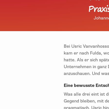
Praxi
Johanne
Bei Usric Vanvanhosso
kam er nach Fulda, wo
hatte. Als er sich spä
Unternehmen in ganz D
anzuschauen. Und was i
Eine bewusste Ents
Was alle drei eint ist 
Gegend bleiben, mit d
pragmatisch. Usric hi