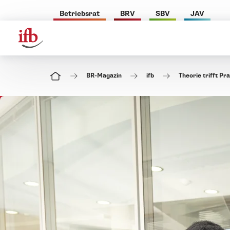
Betriebsrat
BRV
SBV
JAV
BR-Magazin
ifb
Theorie trifft Pr