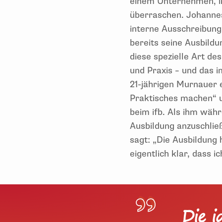
einem Unternehmen, im
überraschen. Johannes
interne Ausschreibung 
bereits seine Ausbild
diese spezielle Art de
und Praxis – und das 
21-jährigen Murnauer 
Praktisches machen“ u
beim ifb. Als ihm wäh
Ausbildung anzuschließ
sagt: „Die Ausbildung
eigentlich klar, dass 
Die i