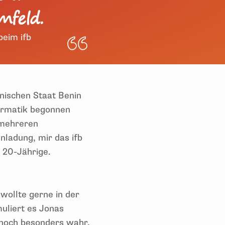
mfeld.
beim ifb
nischen Staat Benin
ormatik begonnen
i mehreren
ladung, mir das ifb
r 20-Jährige.
 wollte gerne in der
muliert es Jonas
 noch besonders wahr.