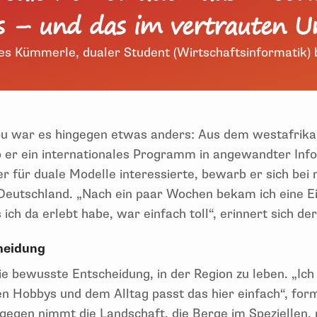
s – und das im vertrauten U
s Kümmerle, dualer Student (Wirtschaftsinformatik) 
u war es hingegen etwas anders: Aus dem westafrika
 er ein internationales Programm in angewandter Inf
ter für duale Modelle interessierte, bewarb er sich be
eutschland. „Nach ein paar Wochen bekam ich eine Ein
ch da erlebt habe, war einfach toll“, erinnert sich de
cheidung
die bewusste Entscheidung, in der Region zu leben. „Ich
en Hobbys und dem Alltag passt das hier einfach“, for
ngegen nimmt die Landschaft, die Berge im Speziellen,