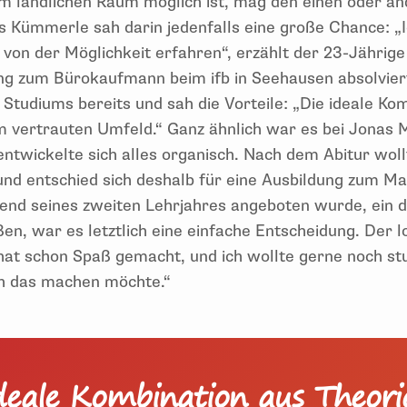
 ländlichen Raum möglich ist, mag den einen oder a
 Kümmerle sah darin jedenfalls eine große Chance: „I
von der Möglichkeit erfahren“, erzählt der 23-Jährige 
ung zum Bürokaufmann beim ifb in Seehausen absolvier
s Studiums bereits und sah die Vorteile: „Die ideale Ko
im vertrauten Umfeld.“ Ganz ähnlich war es bei Jonas
entwickelte sich alles organisch. Nach dem Abitur wol
nd entschied sich deshalb für eine Ausbildung zum 
rend seines zweiten Lehrjahres angeboten wurde, ein d
en, war es letztlich eine einfache Entscheidung. Der lo
 hat schon Spaß gemacht, und ich wollte gerne noch st
ich das machen möchte.“
deale Kombination aus Theor