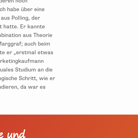
nderen noch
ch habe über eine
aus Polling, der
t hatte. Er kannte
mbination aus Theorie
 Marggraf; auch beim
lte er „erstmal etwas
Marketingkaufmann
uales Studium an die
gische Schritt, wie er
udieren, da war es
ie und