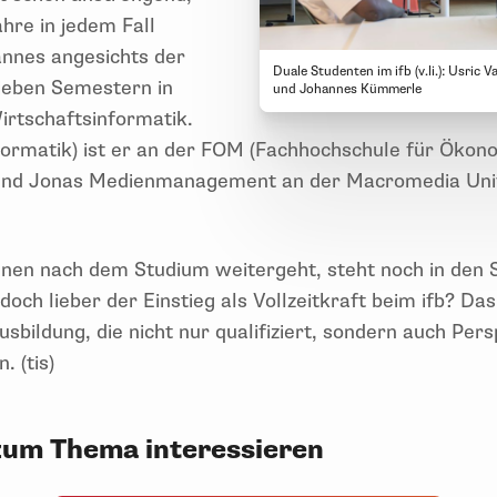
ahre in jedem Fall
nnes angesichts der
Duale Studenten im ifb (v.li.): Usri
sieben Semestern in
und Johannes Kümmerle
rtschaftsinformatik.
formatik) ist er an der FOM (Fachhochschule für Ök
end Jonas Medienmanagement an der Macromedia Univ
lnen nach dem Studium weitergeht, steht noch in den St
ch lieber der Einstieg als Vollzeitkraft beim ifb? Das
Ausbildung, die nicht nur qualifiziert, sondern auch Per
. (tis)
zum Thema interessieren