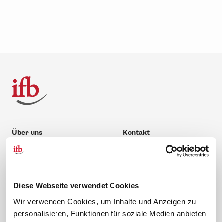
Über uns
Kontakt
Unternehmen
Hilfe & Kontakt
Leitbild
0 88 41 / 61 12 – 20
Compliance Richtlinien
service@ifb.de
Diese Webseite verwendet Cookies
Gute Gründe für das ifb
Übersicht Beratung
Wir verwenden Cookies, um Inhalte und Anzeigen zu
Karriere
Schulungsberatung
personalisieren, Funktionen für soziale Medien anbieten
Inhouseberatung