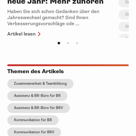
neue Jahr: Mehr zuhören
Digita
Haben Sie sich schon Gedanken über den
Digita
Jahreswechsel gemacht? Sind Ihnen
Verbesserungsvorschläge ode ...
Digita
Artikel lesen
Protok
Proto
Sitz
Themen des Artikels
Betr
Hom
Zusammenarbeit & Teambildung
Über al
Assistenz & BR-Büro für BR
eine Ni
„Protoko
Assistenz & BR-Büro für BRV
Artikel 
Kommunikation für BR
Kommunikation für BRV