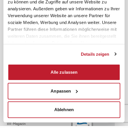
zu können und die Zugriffe auf unsere Website zu
analysieren. Außerdem geben wir Informationen zu Ihrer
Service
Themen
Verwendung unserer Website an unsere Partner für
Newsletter
Betriebsrat gründen
soziale Medien, Werbung und Analysen weiter. Unsere
ifb-medien
BEM
Partner führen diese Informationen möglicherweise mit
weiteren Daten zusammen, die Sie ihnen bereitgestellt
Bahn Sondertarif
Rhetorik
haben oder die sie im Rahmen Ihrer Nutzung der
meinifb
BR-Wahl
Dienste gesammelt haben.
Downloads & Formulare
SBV-Wahl
Details zeigen
FAQ
JAV-Wahl
ifb-App Betriebsrat360
Alle zulassen
News. Wissen. Themen.
Folgen Sie uns
News & Fachthemen
Anpassen
Lexikon
Sicherheit durch geprüfte
Qualität!
Rechtsprechung
Ablehnen
Gesetze
BR-Magazin