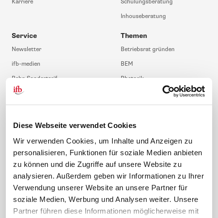
Karriere
Schulungsberatung
Inhouseberatung
Service
Themen
Newsletter
Betriebsrat gründen
ifb-medien
BEM
Bahn Sondertarif
Rhetorik
meinifb
BR-Wahl
Downloads & Formulare
SBV-Wahl
FAQ
JAV-Wahl
Diese Webseite verwendet Cookies
ifb-App Betriebsrat360
Wir verwenden Cookies, um Inhalte und Anzeigen zu
personalisieren, Funktionen für soziale Medien anbieten
News. Wissen. Themen.
Folgen Sie uns
zu können und die Zugriffe auf unsere Website zu
News & Fachthemen
analysieren. Außerdem geben wir Informationen zu Ihrer
Lexikon
Verwendung unserer Website an unsere Partner für
Sicherheit durch geprüfte
soziale Medien, Werbung und Analysen weiter. Unsere
Qualität!
Rechtsprechung
Partner führen diese Informationen möglicherweise mit
Gesetze