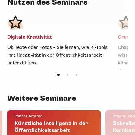
Nutzen des Seminars
Digitale Kreativität
Grenze
Ob Texte oder Fotos – Sie lernen, wie KI-Tools
ChatGPT
Ihre Kreativität in der Öffentlichkeitsarbeit
wissen,
unterstützen.
können 
Verwen
Weitere Seminare
Präsenz-Seminar
Präsenz- ode
Künstliche Intelligenz in der
Schreibe
Öffentlichkeitsarbeit
Kernkom