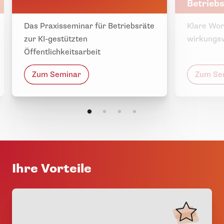
Betriebs
Das Praxisseminar für Betriebsräte
Klare Wor
zur KI-gestützten
wirkungsv
Öffentlichkeitsarbeit
Zum Seminar
Zum Se
Ihre Vorteile