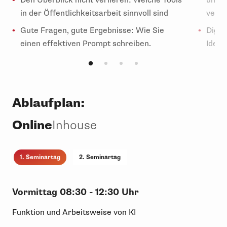
Den Überblick nicht verlieren: Welche Tools
und a
in der Öffentlichkeitsarbeit sinnvoll sind
verb
Gute Fragen, gute Ergebnisse: Wie Sie
Digit
einen effektiven Prompt schreiben.
Ideen
Der B
zur R
Virtu
Ablaufplan:
Ihre 
vorbe
Online
Inhouse
1. Seminartag
2. Seminartag
Vormittag
08:30 - 12:30 Uhr
Funktion und Arbeitsweise von KI