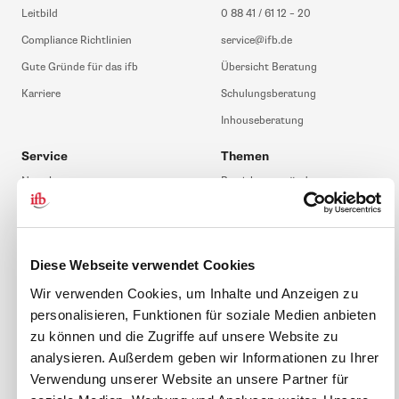
Leitbild
0 88 41 / 61 12 – 20
Compliance Richtlinien
service@ifb.de
Gute Gründe für das ifb
Übersicht Beratung
Karriere
Schulungsberatung
Inhouseberatung
Service
Themen
Newsletter
Betriebsrat gründen
ifb-medien
BEM
Bahn Sondertarif
Rhetorik
Diese Webseite verwendet Cookies
meinifb
BR-Wahl
Wir verwenden Cookies, um Inhalte und Anzeigen zu
Downloads & Formulare
SBV-Wahl
personalisieren, Funktionen für soziale Medien anbieten
FAQ
JAV-Wahl
zu können und die Zugriffe auf unsere Website zu
analysieren. Außerdem geben wir Informationen zu Ihrer
ifb-App Betriebsrat360
Verwendung unserer Website an unsere Partner für
News. Wissen. Themen.
Folgen Sie uns
soziale Medien, Werbung und Analysen weiter. Unsere
News & Fachthemen
Partner führen diese Informationen möglicherweise mit