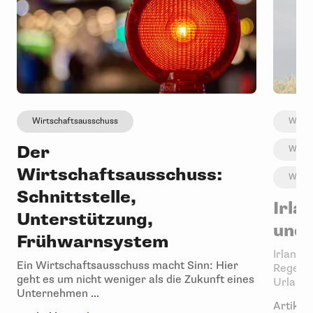
Wirtschaftsausschuss
Wirts
Der
Wirts
Wirtschaftsausschuss:
Wirts
Schnittstelle,
Irla
Unterstützung,
und 
Frühwarnsystem
Irland 
Ein Wirtschaftsausschuss macht Sinn: Hier
Regensc
geht es um nicht weniger als die Zukunft eines
Urlaubsl
Unternehmen ...
Artikel 
Artikel lesen