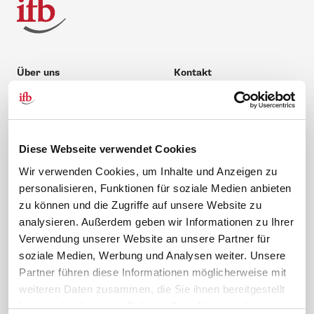
Über uns
Kontakt
Unternehmen
Hilfe & Kontakt
Leitbild
0 88 41 / 61 12 – 20
Compliance Richtlinien
service@ifb.de
Diese Webseite verwendet Cookies
Gute Gründe für das ifb
Übersicht Beratung
Wir verwenden Cookies, um Inhalte und Anzeigen zu
Karriere
Schulungsberatung
personalisieren, Funktionen für soziale Medien anbieten
Inhouseberatung
zu können und die Zugriffe auf unsere Website zu
analysieren. Außerdem geben wir Informationen zu Ihrer
Service
Themen
Verwendung unserer Website an unsere Partner für
Newsletter
Betriebsrat gründen
soziale Medien, Werbung und Analysen weiter. Unsere
ifb-medien
BEM
Partner führen diese Informationen möglicherweise mit
Bahn Sondertarif
Rhetorik
weiteren Daten zusammen, die Sie ihnen bereitgestellt
haben oder die sie im Rahmen Ihrer Nutzung der
meinifb
BR-Wahl