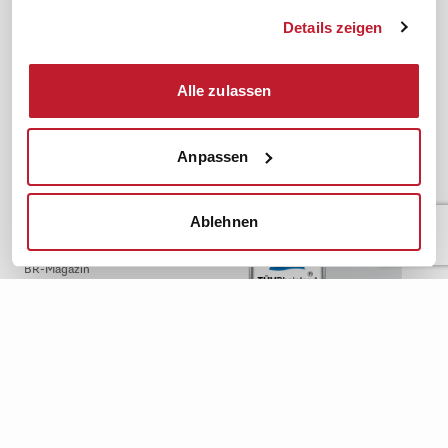
Dienste gesammelt haben.
Downloads & Formulare
SBV-Wahl
Details zeigen
FAQ
JAV-Wahl
ifb-App Betriebsrat360
Alle zulassen
News. Wissen. Themen.
Folgen Sie uns
News & Fachthemen
Anpassen
Lexikon
Sicherheit durch geprüfte
Qualität!
Rechtsprechung
Ablehnen
Gesetze
BR-Magazin
Forum
Datenschutz
Cookiebot
Impressum
Rechtliches
AGB