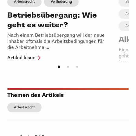
Arbeitsrecht
Veränderung
Betri
Betriebsübergang: Wie
Arbeit
geht es weiter?
Arbeit
Nach einem Betriebsübergang will der neue
Alko
Inhaber oftmals die Arbeitsbedingungen für
die Arbeitnehme ...
Eigentli
gehört 
Artikel lesen
taucht di
Artikel 
Themen des Artikels
Arbeitsrecht