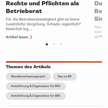
Rechte und Pflichten als
Das 
Betriebsrat
Betr
Sie 
Für die Betriebsratstätigkeit gibt es keine
zusätzliche Vergütung. Schade, eigentlich?
Neu im B
Natürlich leg ...
zum ers
wirft da
Artikel lesen
Artikel 
Themen des Artikels
Betriebsverfassungsrecht
Neu im BR
Amtsführung & Organisation für BRV
Amtsführung & Organisation für SBV