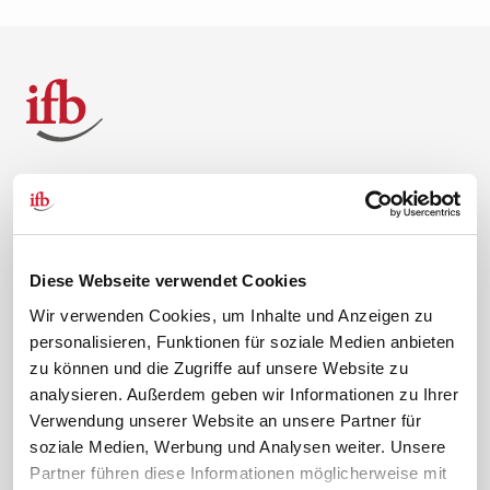
Über uns
Kontakt
Unternehmen
Hilfe & Kontakt
Leitbild
0 88 41 / 61 12 – 20
Diese Webseite verwendet Cookies
Compliance Richtlinien
service@ifb.de
Wir verwenden Cookies, um Inhalte und Anzeigen zu
Gute Gründe für das ifb
Übersicht Beratung
personalisieren, Funktionen für soziale Medien anbieten
Karriere
Schulungsberatung
zu können und die Zugriffe auf unsere Website zu
analysieren. Außerdem geben wir Informationen zu Ihrer
Inhouseberatung
Verwendung unserer Website an unsere Partner für
Service
Themen
soziale Medien, Werbung und Analysen weiter. Unsere
Partner führen diese Informationen möglicherweise mit
Newsletter
Betriebsrat gründen