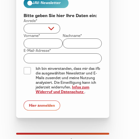
JAV-Newsletter
Bitte geben Sie hier Ihre Daten ein:
Anrede*
Vorname*
Nachname*
E-Mail-Adresse*
Ich bin einverstanden, dass mir das ifb
die ausgewählten Newsletter und E-
Mails zusendet und meine Nutzung
analysiert. Die Einwilligung kann ich
jederzeit widerrufen.
Infos zum
Widerruf und Datenschutz
.
Hier anmelden