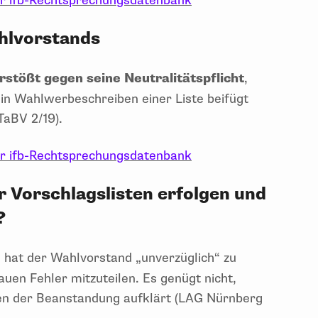
er ifb-Rechtsprechungsdatenbank
ahlvorstands
stößt gegen seine Neutralitätspflicht
,
n Wahlwerbeschreiben einer Liste beifügt
aBV 2/19).
er ifb-Rechtsprechungsdatenbank
 Vorschlagslisten erfolgen und
?
e hat der Wahlvorstand „unverzüglich“ zu
uen Fehler mitzuteilen. Es genügt nicht,
zen der Beanstandung aufklärt (LAG Nürnberg