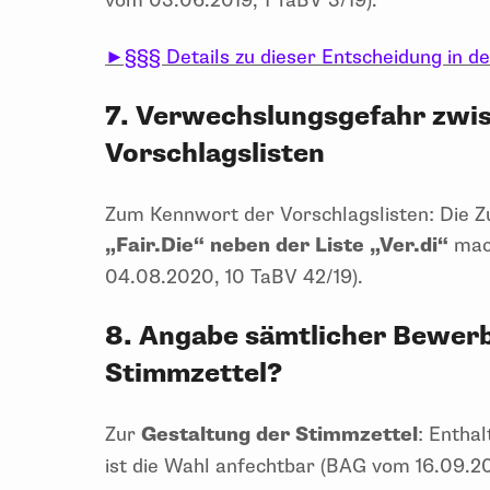
vom 03.06.2019, 1 TaBV 3/19).
►§§§ Details zu dieser Entscheidung in d
7. Verwechslungsgefahr zwi
Vorschlagslisten
Zum Kennwort der Vorschlagslisten: Die Z
„Fair.Die“ neben der Liste „Ver.di“
mach
04.08.2020, 10 TaBV 42/19).
8. Angabe sämtlicher Bewer
Stimmzettel?
Zur
Gestaltung der Stimmzettel
: Entha
ist die Wahl anfechtbar (BAG vom 16.09.2