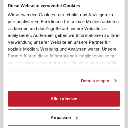
FAQ
JAV-Wahl
Diese Webseite verwendet Cookies
ifb-App Betriebsrat360
Wir verwenden Cookies, um Inhalte und Anzeigen zu
personalisieren, Funktionen für soziale Medien anbieten
News. Wissen. Themen.
Folgen Sie uns
zu können und die Zugriffe auf unsere Website zu
News & Fachthemen
analysieren. Außerdem geben wir Informationen zu Ihrer
Lexikon
Verwendung unserer Website an unsere Partner für
Sicherheit durch geprüfte
soziale Medien, Werbung und Analysen weiter. Unsere
Qualität!
Rechtsprechung
Partner führen diese Informationen möglicherweise mit
Gesetze
weiteren Daten zusammen, die Sie ihnen bereitgestellt
BR-Magazin
haben oder die sie im Rahmen Ihrer Nutzung der
Forum
Dienste gesammelt haben.
Details zeigen
Datenschutz
Cookiebot
Impressum
Rechtliches
Alle zulassen
AGB
Anpassen
Institut zur Fortbildung von
© 2026