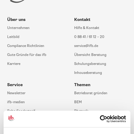
Über uns
Kontakt
Unternehmen
Hilfe & Kontakt
Leitbild
0 88 41 / 61 12 – 20
Compliance Richtlinien
service@ifb.de
Gute Gründe für das ifb
Übersicht Beratung
Karriere
Schulungsberatung
Inhouseberatung
Service
Themen
Newsletter
Betriebsrat gründen
ifb-medien
BEM
Bahn Sondertarif
Rhetorik
meinifb
BR-Wahl
Downloads & Formulare
SBV-Wahl