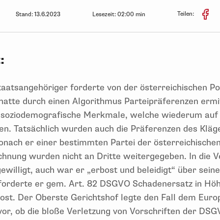
Teilen:
Stand:
13.6.2023
Lesezeit:
02:00 min
:
Staatsangehöriger forderte von der österreichischen P
hatte durch einen Algorithmus Parteipräferenzen ermi
soziodemografische Merkmale, welche wiederum auf d
en. Tatsächlich wurden auch die Präferenzen des Kläg
nach er einer bestimmten Partei der österreichischen P
hnung wurden nicht an Dritte weitergegeben. In die V
ewilligt, auch war er „erbost und beleidigt“ über sein
r forderte er gem. Art. 82 DSGVO Schadenersatz in Hö
Post. Der Oberste Gerichtshof legte den Fall dem Euro
or, ob die bloße Verletzung von Vorschriften der DSGV