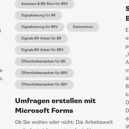
Assistenz & BR-Büro für BRV
Digitalisierung für BR
Digitalisierung für BRV
Datenschutz
g
E
e
Digitale BR-Arbeit für BR
p
Digitale BR-Arbeit für BRV
„
A
Öffentlichkeitsarbeit für BR
e
m
Öffentlichkeitsarbeit für BRV
e.
d
Öffentlichkeitsarbeit für SBV
B
b
Umfragen erstellen mit
D
Microsoft Forms
D
d
Ob Sie wollen oder nicht: Die Arbeitswelt
W