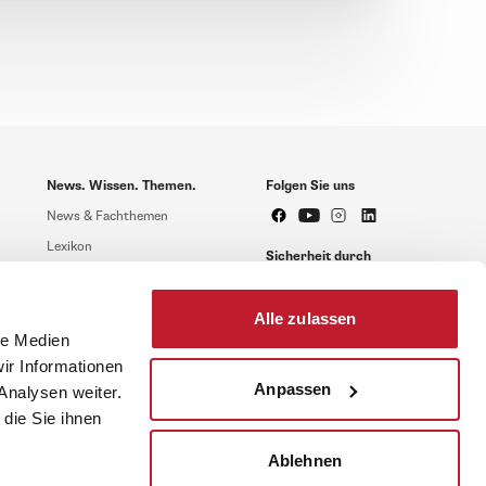
News. Wissen. Themen.
Folgen Sie uns
News & Fachthemen
Lexikon
Sicherheit durch
geprüfte Qualität!
Rechtsprechung
Gesetze
Alle zulassen
BR-Magazin
le Medien
ir Informationen
Forum
Anpassen
Analysen weiter.
die Sie ihnen
Ablehnen