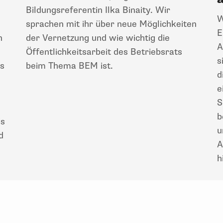
Bildungsreferentin Ilka Binaity. Wir
W
sprachen mit ihr über neue Möglichkeiten
E
n
der Vernetzung und wie wichtig die
A
Öffentlichkeitsarbeit des Betriebsrats
s
es
beim Thema BEM ist.
d
e
S
b
is
u
d
A
h