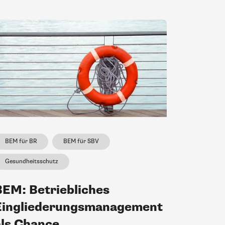
BEM für BR
BEM für SBV
Gesundheitsschutz
BEM: Betriebliches
Eingliederungsmanagement
als Chance