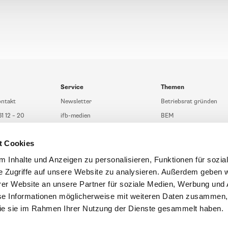
Service
Themen
ontakt
Newsletter
Betriebsrat gründen
61 12 – 20
ifb-medien
BEM
fb.de
Bahn Sondertarif
Rhetorik
t Cookies
t Beratung
meinifb
BR-Wahl
sberatung
Downloads & Formulare
SBV-Wahl
 Inhalte und Anzeigen zu personalisieren, Funktionen für sozia
e Zugriffe auf unsere Website zu analysieren. Außerdem geben w
eratung
FAQ
JAV-Wahl
er Website an unsere Partner für soziale Medien, Werbung und 
ifb-App Betriebsrat360
se Informationen möglicherweise mit weiteren Daten zusammen, 
 die sie im Rahmen Ihrer Nutzung der Dienste gesammelt haben.