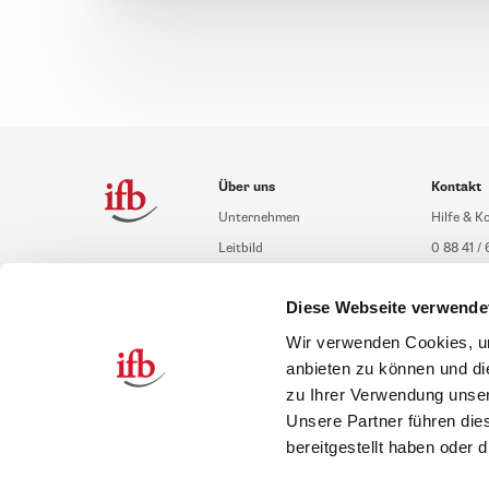
Über uns
Kontakt
Unternehmen
Hilfe & K
Leitbild
0 88 41 / 
Compliance Richtlinien
service@i
Diese Webseite verwende
Gute Gründe für das ifb
Übersich
Karriere
Schulung
Wir verwenden Cookies, um
anbieten zu können und di
Inhouseb
zu Ihrer Verwendung unser
Unsere Partner führen die
bereitgestellt haben oder