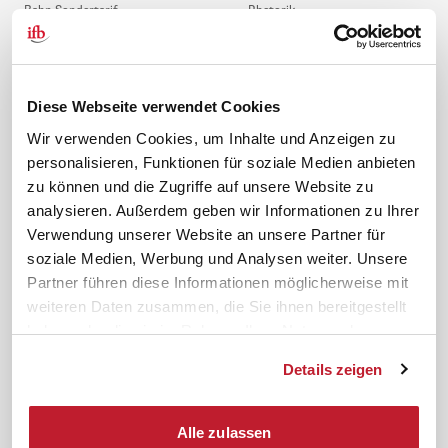
Bahn Sondertarif
Rhetorik
meinifb
BR-Wahl
Downloads & Formulare
SBV-Wahl
FAQ
JAV-Wahl
Diese Webseite verwendet Cookies
ifb-App Betriebsrat360
Wir verwenden Cookies, um Inhalte und Anzeigen zu
personalisieren, Funktionen für soziale Medien anbieten
News. Wissen. Themen.
Folgen Sie uns
zu können und die Zugriffe auf unsere Website zu
News & Fachthemen
analysieren. Außerdem geben wir Informationen zu Ihrer
Lexikon
Verwendung unserer Website an unsere Partner für
Sicherheit durch geprüfte
soziale Medien, Werbung und Analysen weiter. Unsere
Qualität!
Rechtsprechung
Partner führen diese Informationen möglicherweise mit
Gesetze
weiteren Daten zusammen, die Sie ihnen bereitgestellt
BR-Magazin
haben oder die sie im Rahmen Ihrer Nutzung der
Forum
Dienste gesammelt haben.
Details zeigen
Datenschutz
Cookiebot
Impressum
Rechtliches
Alle zulassen