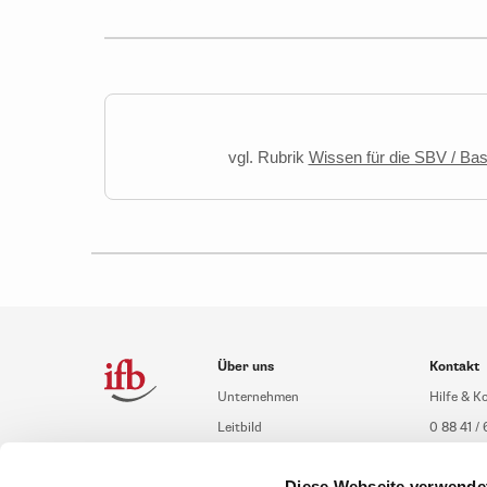
vgl. Rubrik
Wissen für die SBV / Basi
Über uns
Kontakt
Unternehmen
Hilfe & K
Leitbild
0 88 41 / 
Compliance Richtlinien
service@i
Diese Webseite verwende