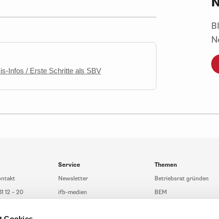
N
B
N
s-Infos / Erste Schritte als SBV
Service
Themen
ontakt
Newsletter
Betriebsrat gründen
61 12 – 20
ifb-medien
BEM
fb.de
Bahn Sondertarif
Rhetorik
t Cookies