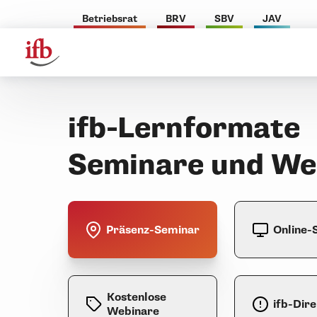
Betriebsrat
BRV
SBV
JAV
ifb-Lernformate
Seminare und Wei
Präsenz-Seminar
Online-
Kostenlose
ifb-Dire
Webinare