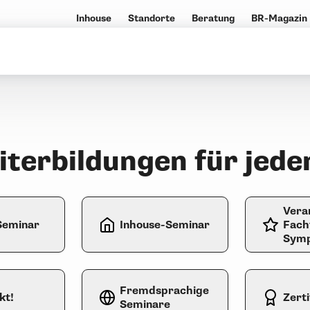
Inhouse
Standorte
Beratung
BR-Magazin
terbildungen für jede
Vera
Seminar
Inhouse-Seminar
Fach
Symp
Fremdsprachige
kt!
Zert
Seminare