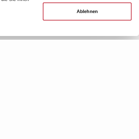
Kontakt
Ablehnen
News. Wissen. Themen.
Folgen Sie uns
News & Fachthemen