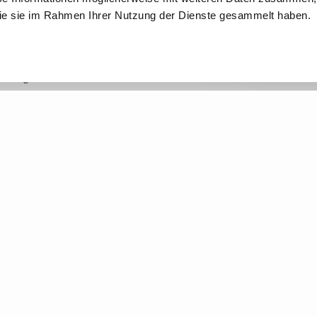
n und Branchen
 die sie im Rahmen Ihrer Nutzung der Dienste gesammelt haben.
truhe ist ebenfalls gesorgt: Unsere Top-
wahlverfahren, bieten Ihnen ein „Rundum-
der gut erholt ins Seminar starten können.
lebnisorientierte Lernumgebungen
Service
Themen
ontakt
Newsletter
Betriebsrat gründen