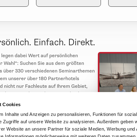
sönlich. Einfach. Direkt.
e legen dabei Wert auf persönlichen
er Wahl“: Suchen Sie aus dem größten
aus über 330 verschiedenen Seminarthemen
nem unserer über 180 Partnerhotels
d nicht nur Fachleute auf Ihrem Gebiet,
eler Beispiele aus der Praxis plaudern Sie
t Cookies
 Inhalte und Anzeigen zu personalisieren, Funktionen für sozia
 der Tag noch lange nicht vorbei: Ihre
e Zugriffe auf unsere Website zu analysieren. Außerdem geben w
n spannendes Rahmenprogramm – so bleibt
er Website an unsere Partner für soziale Medien, Werbung und 
n, persönlichen Austausch mit
se Informationen möglicherweise mit weiteren Daten zusammen, 