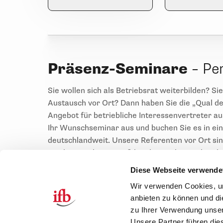
Präsenz-Seminare
–
Per
Sie wollen sich als Betriebsrat weiterbilden? Si
Austausch vor Ort? Dann haben Sie die „Qual d
Angebot für betriebliche Interessenvertreter 
Ihr Wunschseminar aus und buchen Sie es in ei
deutschlandweit. Unsere Referenten vor Ort sin
sondern auch mit Spaß bei der Sache – anhand vi
auch mal aus dem Nähkästchen.
Diese Webseite verwende
Wir verwenden Cookies, um
Und nach dem fachlichen Teil im Seminarraum ist
anbieten zu können und di
Seminarbetreuung vor Ort sorgt abends für ei
zu Ihrer Verwendung unser
auch nach dem Seminar Zeit für einen intensive
Unsere Partner führen die