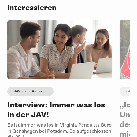
interessieren
JAV in der Amtszeit
JAV in
Interview: Immer was los
„Ich
in der JAV!
Unge
desh
Es ist immer was los in Virginia Penquitts Büro
in Genshagen bei Potsdam. So aufgeschlossen
mic