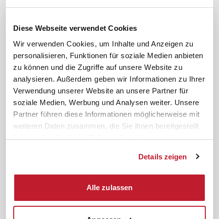
Karriere
Schulungsberatung
Inhouseberatung
Diese Webseite verwendet Cookies
Service
Themen
Wir verwenden Cookies, um Inhalte und Anzeigen zu
personalisieren, Funktionen für soziale Medien anbieten
Newsletter
Betriebsrat gründen
zu können und die Zugriffe auf unsere Website zu
ifb-medien
BEM
analysieren. Außerdem geben wir Informationen zu Ihrer
Bahn Sondertarif
Rhetorik
Verwendung unserer Website an unsere Partner für
meinifb
BR-Wahl
soziale Medien, Werbung und Analysen weiter. Unsere
Partner führen diese Informationen möglicherweise mit
Downloads & Formulare
SBV-Wahl
weiteren Daten zusammen, die Sie ihnen bereitgestellt
FAQ
JAV-Wahl
haben oder die sie im Rahmen Ihrer Nutzung der
ifb-App Betriebsrat360
Dienste gesammelt haben.
Details zeigen
News. Wissen. Themen.
Folgen Sie uns
News & Fachthemen
Alle zulassen
Lexikon
Sicherheit durch geprüfte
Qualität!
Rechtsprechung