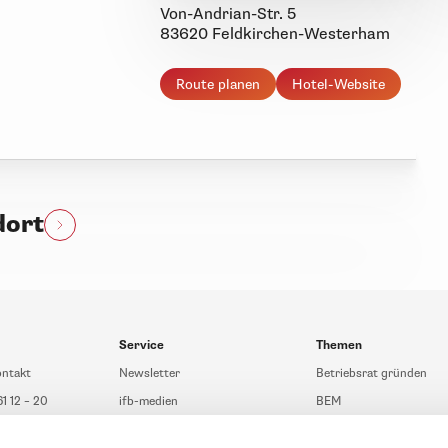
Von-Andrian-Str. 5
83620 Feldkirchen-Westerham
Route planen
Hotel-Website
dort
Service
Themen
ontakt
Newsletter
Betriebsrat gründen
61 12 – 20
ifb-medien
BEM
fb.de
Bahn Sondertarif
Rhetorik