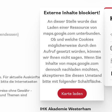
Externe Inhalte blockiert!
An dieser Stelle wurde das
Laden einer Ressource von
maps.google.com unterbunden.
bendessen)
Ob und welche Cookies
möglicherweise durch den
Aufruf gesetzt würden, können
wir Ihnen nicht sagen. Wenn Sie
Inhalte von maps.google.com
dennoch nachladen möchten,
D
akzeptieren Sie diesen Umstand
s. Für aktuelle Auskünfte
V
bitte mit folgender Schaltfläche.
itte die Internetseiten
T
D
preise ohne Gewähr -
E
Karte laden
 und Themen sind
IHK Akademie Westerham