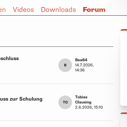
Forum
en
Videos
Downloads
schluss
Bea64
14.7.2026,
B
14:36
Tobias
uss zur Schulung
Clausing
TC
2
2.6.2026, 15:10