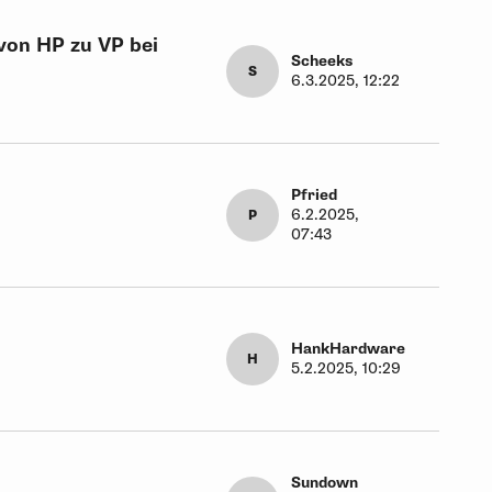
von HP zu VP bei
Scheeks
S
6.3.2025, 12:22
Pfried
6.2.2025,
P
07:43
HankHardware
H
5.2.2025, 10:29
Sundown