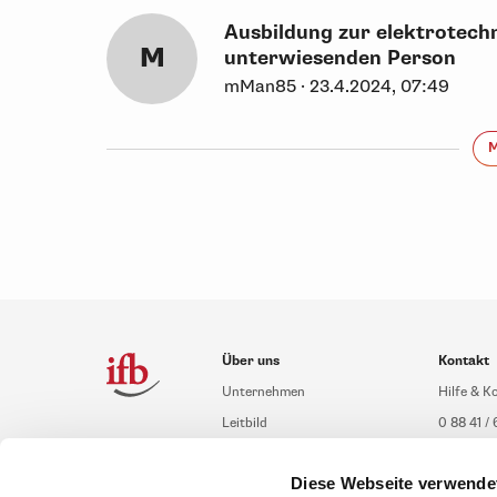
Ausbildung zur elektrotech
M
unterwiesenden Person
mMan85 · 23.4.2024, 07:49
M
Über uns
Kontakt
Unternehmen
Hilfe & K
Leitbild
0 88 41 / 
Compliance Richtlinien
service@i
Diese Webseite verwende
Gute Gründe für das ifb
Übersich