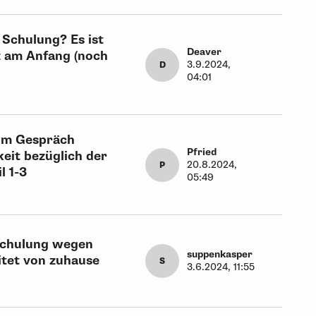
 Schulung? Es ist
Deaver
z am Anfang (noch
3.9.2024,
D
04:01
zum Gespräch
Pfried
eit bezüglich der
20.8.2024,
P
l 1-3
05:49
Schulung wegen
suppenkasper
eitet von zuhause
S
3.6.2024, 11:55