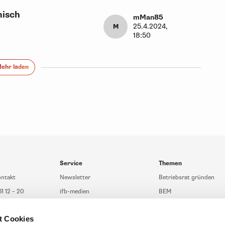
nisch
mMan85
25.4.2024,
M
18:50
ehr laden
Service
Themen
ontakt
Newsletter
Betriebsrat gründen
61 12 – 20
ifb-medien
BEM
fb.de
Bahn Sondertarif
Rhetorik
t Cookies
t Beratung
meinifb
BR-Wahl