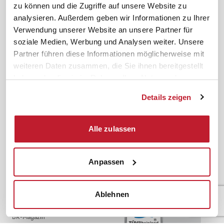
zu können und die Zugriffe auf unsere Website zu
analysieren. Außerdem geben wir Informationen zu Ihrer
Service
Themen
Verwendung unserer Website an unsere Partner für
Newsletter
Betriebsrat gründen
soziale Medien, Werbung und Analysen weiter. Unsere
ifb-medien
BEM
Partner führen diese Informationen möglicherweise mit
Bahn Sondertarif
Rhetorik
weiteren Daten zusammen, die Sie ihnen bereitgestellt
haben oder die sie im Rahmen Ihrer Nutzung der
meinifb
BR-Wahl
Dienste gesammelt haben.
Downloads & Formulare
SBV-Wahl
Details zeigen
FAQ
JAV-Wahl
ifb-App Betriebsrat360
Alle zulassen
News. Wissen. Themen.
Folgen Sie uns
News & Fachthemen
Anpassen
Lexikon
Sicherheit durch geprüfte
Qualität!
Rechtsprechung
Ablehnen
Gesetze
BR-Magazin