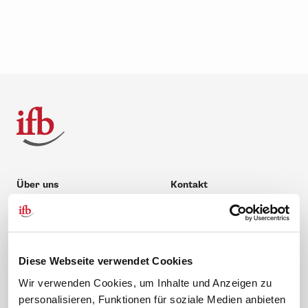
Über uns
Kontakt
Unternehmen
Hilfe & Kontakt
Leitbild
0 88 41 / 61 12 – 20
Compliance Richtlinien
service@ifb.de
Diese Webseite verwendet Cookies
Gute Gründe für das ifb
Übersicht Beratung
Wir verwenden Cookies, um Inhalte und Anzeigen zu
Karriere
Schulungsberatung
personalisieren, Funktionen für soziale Medien anbieten
Inhouseberatung