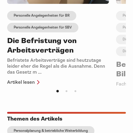
Personelle Angelegenheiten für BR
Person
Personelle Angelegenheiten für SBV
Perso
Die Befristung von
Digita
Arbeitsverträgen
Digita
Befristete Arbeitsverträge sind heutzutage
Betr
leider eher die Regel als die Ausnahme. Denn
das Gesetz m ...
Bild
Artikel lesen
Fachkrä
Qualifi
wichtige
Artikel 
Themen des Artikels
Personalplanung & betriebliche Weiterbildung