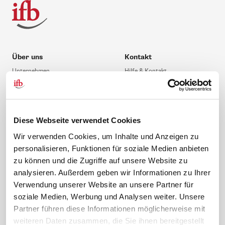
Über uns
Kontakt
Unternehmen
Hilfe & Kontakt
Leitbild
0 88 41 / 61 12 – 20
Compliance Richtlinien
service@ifb.de
Gute Gründe für das ifb
Übersicht Beratung
Diese Webseite verwendet Cookies
Karriere
Schulungsberatung
Wir verwenden Cookies, um Inhalte und Anzeigen zu
Inhouseberatung
personalisieren, Funktionen für soziale Medien anbieten
zu können und die Zugriffe auf unsere Website zu
Service
Themen
analysieren. Außerdem geben wir Informationen zu Ihrer
Newsletter
Betriebsrat gründen
Verwendung unserer Website an unsere Partner für
ifb-medien
BEM
soziale Medien, Werbung und Analysen weiter. Unsere
Partner führen diese Informationen möglicherweise mit
Bahn Sondertarif
Rhetorik
weiteren Daten zusammen, die Sie ihnen bereitgestellt