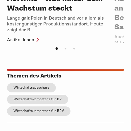
Wachstum steckt
an d
Best
Lange galt Polen in Deutschland vor allem als
kostengünstiger Produktionsstandort. Heute
Sac
zeigt der B ...
Auch we
Artikel lesen
Mitglie
wird es 
Artikel 
Themen des Artikels
Wirtschaftsausschuss
Wirtschaftskompetenz für BR
Wirtschaftskompetenz für BRV