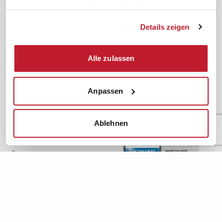
meinifb
BR-Wahl
haben oder die sie im Rahmen Ihrer Nutzung der
Downloads & Formulare
SBV-Wahl
Dienste gesammelt haben.
Details zeigen
FAQ
JAV-Wahl
ifb-App Betriebsrat360
Alle zulassen
News. Wissen. Themen.
Folgen Sie uns
News & Fachthemen
Anpassen
Lexikon
Sicherheit durch geprüfte
Qualität!
Rechtsprechung
Ablehnen
Gesetze
BR-Magazin
Forum
Datenschutz
Cookiebot
Impressum
Rechtliches
AGB