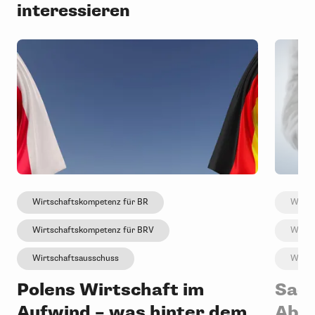
interessieren
Wirtschaftskompetenz für BR
Wirts
Wirtschaftskompetenz für BRV
Wirts
Wirtschaftsausschuss
Wirts
Polens Wirtschaft im
Sach
Aufwind – was hinter dem
Abs.