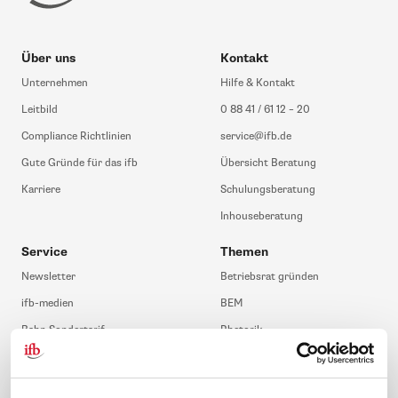
Über uns
Kontakt
Unternehmen
Hilfe & Kontakt
Leitbild
0 88 41 / 61 12 – 20
Compliance Richtlinien
service@ifb.de
Gute Gründe für das ifb
Übersicht Beratung
Karriere
Schulungsberatung
Inhouseberatung
Service
Themen
Newsletter
Betriebsrat gründen
ifb-medien
BEM
Bahn Sondertarif
Rhetorik
meinifb
BR-Wahl
Downloads & Formulare
SBV-Wahl