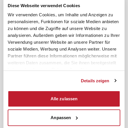
FAQ
JAV-Wahl
Diese Webseite verwendet Cookies
ifb-App Betriebsrat360
Wir verwenden Cookies, um Inhalte und Anzeigen zu
personalisieren, Funktionen für soziale Medien anbieten
News. Wissen. Themen.
Folgen Sie uns
zu können und die Zugriffe auf unsere Website zu
News & Fachthemen
analysieren. Außerdem geben wir Informationen zu Ihrer
Lexikon
Verwendung unserer Website an unsere Partner für
Sicherheit durch geprüfte
soziale Medien, Werbung und Analysen weiter. Unsere
Qualität!
Rechtsprechung
Partner führen diese Informationen möglicherweise mit
Gesetze
weiteren Daten zusammen, die Sie ihnen bereitgestellt
BR-Magazin
haben oder die sie im Rahmen Ihrer Nutzung der
Forum
Dienste gesammelt haben.
Details zeigen
Datenschutz
Cookiebot
Impressum
Rechtliches
Alle zulassen
AGB
Anpassen
Institut zur Fortbildung von
© 2026