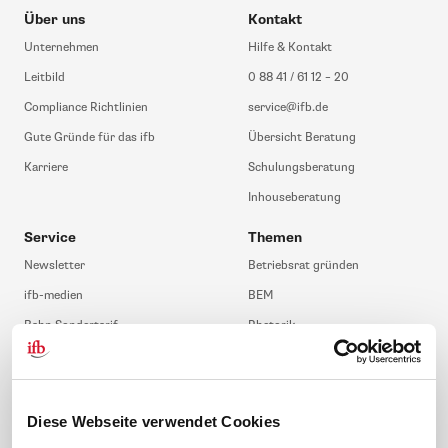
Über uns
Kontakt
Unternehmen
Hilfe & Kontakt
Leitbild
0 88 41 / 61 12 – 20
Compliance Richtlinien
service@ifb.de
Gute Gründe für das ifb
Übersicht Beratung
Karriere
Schulungsberatung
Inhouseberatung
Service
Themen
Newsletter
Betriebsrat gründen
ifb-medien
BEM
Bahn Sondertarif
Rhetorik
meinifb
BR-Wahl
Downloads & Formulare
SBV-Wahl
FAQ
JAV-Wahl
Diese Webseite verwendet Cookies
ifb-App Betriebsrat360