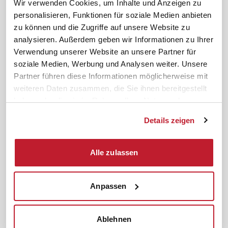
Wir verwenden Cookies, um Inhalte und Anzeigen zu
personalisieren, Funktionen für soziale Medien anbieten
News. Wissen. Themen.
Folgen Sie uns
zu können und die Zugriffe auf unsere Website zu
News & Fachthemen
analysieren. Außerdem geben wir Informationen zu Ihrer
Lexikon
Verwendung unserer Website an unsere Partner für
Sicherheit durch geprüfte
soziale Medien, Werbung und Analysen weiter. Unsere
Qualität!
Rechtsprechung
Partner führen diese Informationen möglicherweise mit
Gesetze
weiteren Daten zusammen, die Sie ihnen bereitgestellt
BR-Magazin
haben oder die sie im Rahmen Ihrer Nutzung der
Forum
Dienste gesammelt haben.
Details zeigen
Datenschutz
Cookiebot
Impressum
Rechtliches
Alle zulassen
AGB
Anpassen
Institut zur Fortbildung von
© 2026
Betriebsräten GmbH & Co. KG
Ablehnen