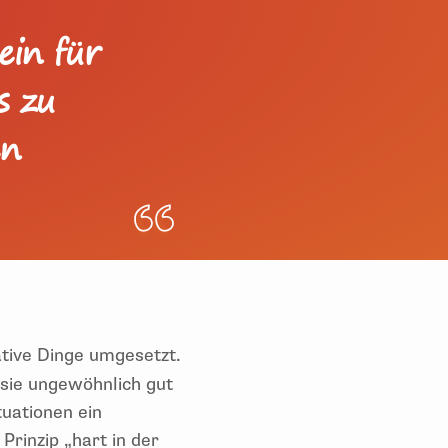
ein für
s zu
en
ative Dinge umgesetzt.
 sie ungewöhnlich gut
tuationen ein
rinzip „hart in der