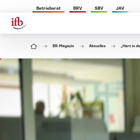
Betriebsrat
BRV
SBV
JAV
BR-Magazin
Aktuelles
„Hart in d