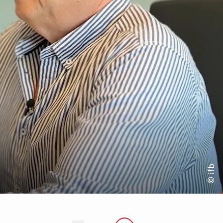
“
© ifb