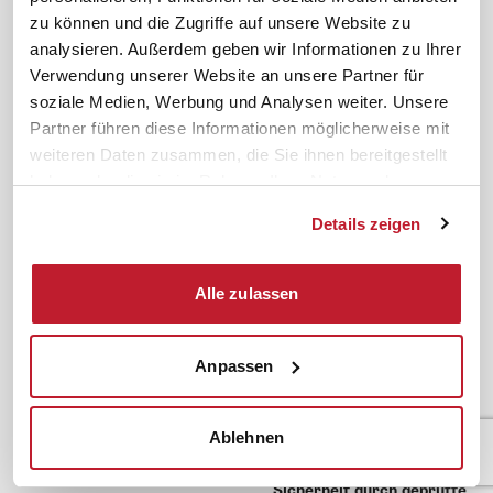
zu können und die Zugriffe auf unsere Website zu
Gute Gründe für das ifb
Übersicht Beratung
analysieren. Außerdem geben wir Informationen zu Ihrer
Karriere
Schulungsberatung
Verwendung unserer Website an unsere Partner für
Inhouseberatung
soziale Medien, Werbung und Analysen weiter. Unsere
Partner führen diese Informationen möglicherweise mit
Service
Themen
weiteren Daten zusammen, die Sie ihnen bereitgestellt
Newsletter
Betriebsrat gründen
haben oder die sie im Rahmen Ihrer Nutzung der
ifb-medien
BEM
Dienste gesammelt haben.
Details zeigen
Bahn Sondertarif
Rhetorik
meinifb
BR-Wahl
Alle zulassen
Downloads & Formulare
SBV-Wahl
FAQ
JAV-Wahl
Anpassen
ifb-App Betriebsrat360
News. Wissen. Themen.
Folgen Sie uns
Ablehnen
News & Fachthemen
Lexikon
Sicherheit durch geprüfte