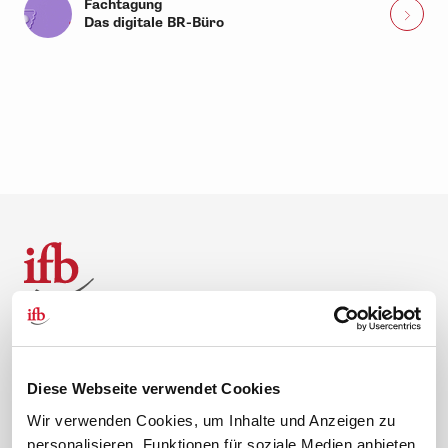
Fachtagung
Das digitale BR-Büro
Über uns
Kontakt
Unternehmen
Hilfe & Kontakt
Diese Webseite verwendet Cookies
Leitbild
0 88 41 / 61 12 – 20
Wir verwenden Cookies, um Inhalte und Anzeigen zu
personalisieren, Funktionen für soziale Medien anbieten
Compliance Richtlinien
service@ifb.de