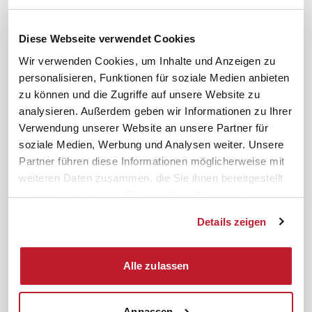
Downloads & Formulare
SBV-Wahl
FAQ
JAV-Wahl
Diese Webseite verwendet Cookies
ifb-App Betriebsrat360
Wir verwenden Cookies, um Inhalte und Anzeigen zu
personalisieren, Funktionen für soziale Medien anbieten
News. Wissen. Themen.
Folgen Sie uns
zu können und die Zugriffe auf unsere Website zu
News & Fachthemen
analysieren. Außerdem geben wir Informationen zu Ihrer
Lexikon
Verwendung unserer Website an unsere Partner für
Sicherheit durch geprüfte
soziale Medien, Werbung und Analysen weiter. Unsere
Qualität!
Rechtsprechung
Partner führen diese Informationen möglicherweise mit
Gesetze
weiteren Daten zusammen, die Sie ihnen bereitgestellt
BR-Magazin
haben oder die sie im Rahmen Ihrer Nutzung der
Forum
Dienste gesammelt haben.
Details zeigen
Datenschutz
Cookiebot
Impressum
Rechtliches
Alle zulassen
AGB
Anpassen