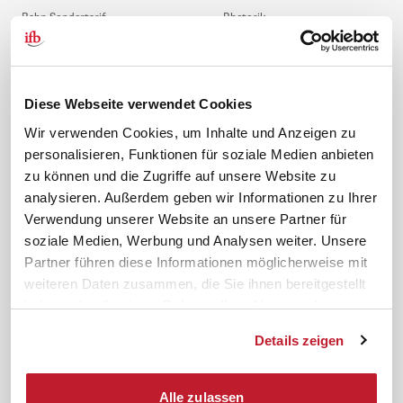
Bahn Sondertarif
Rhetorik
meinifb
BR-Wahl
Downloads & Formulare
SBV-Wahl
FAQ
JAV-Wahl
Diese Webseite verwendet Cookies
ifb-App Betriebsrat360
Wir verwenden Cookies, um Inhalte und Anzeigen zu
personalisieren, Funktionen für soziale Medien anbieten
News. Wissen. Themen.
Folgen Sie uns
zu können und die Zugriffe auf unsere Website zu
News & Fachthemen
analysieren. Außerdem geben wir Informationen zu Ihrer
Lexikon
Verwendung unserer Website an unsere Partner für
Sicherheit durch geprüfte
soziale Medien, Werbung und Analysen weiter. Unsere
Qualität!
Rechtsprechung
Partner führen diese Informationen möglicherweise mit
Gesetze
weiteren Daten zusammen, die Sie ihnen bereitgestellt
BR-Magazin
haben oder die sie im Rahmen Ihrer Nutzung der
Forum
Dienste gesammelt haben.
Details zeigen
Datenschutz
Cookiebot
Impressum
Rechtliches
Alle zulassen