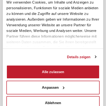
ifb-App Betriebsrat360
Wir verwenden Cookies, um Inhalte und Anzeigen zu
personalisieren, Funktionen für soziale Medien anbieten
News. Wissen. Themen.
Folgen Sie uns
zu können und die Zugriffe auf unsere Website zu
News & Fachthemen
analysieren. Außerdem geben wir Informationen zu Ihrer
Lexikon
Verwendung unserer Website an unsere Partner für
Sicherheit durch geprüfte
soziale Medien, Werbung und Analysen weiter. Unsere
Qualität!
Rechtsprechung
Partner führen diese Informationen möglicherweise mit
Gesetze
weiteren Daten zusammen, die Sie ihnen bereitgestellt
BR-Magazin
haben oder die sie im Rahmen Ihrer Nutzung der
Forum
Dienste gesammelt haben.
Details zeigen
Datenschutz
Cookiebot
Impressum
Rechtliches
Alle zulassen
AGB
Anpassen
Institut zur Fortbildung von
© 2026
Betriebsräten GmbH & Co. KG
Ablehnen