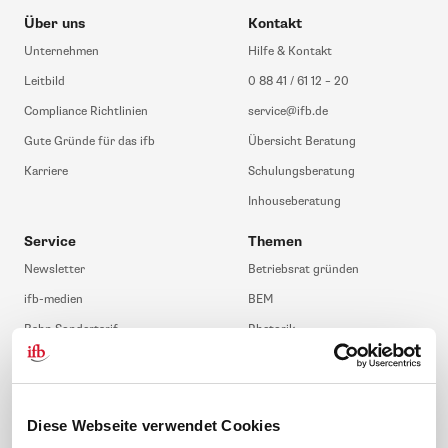
Über uns
Kontakt
Unternehmen
Hilfe & Kontakt
Leitbild
0 88 41 / 61 12 – 20
Compliance Richtlinien
service@ifb.de
Gute Gründe für das ifb
Übersicht Beratung
Karriere
Schulungsberatung
Inhouseberatung
Service
Themen
Newsletter
Betriebsrat gründen
ifb-medien
BEM
Bahn Sondertarif
Rhetorik
meinifb
BR-Wahl
Downloads & Formulare
SBV-Wahl
FAQ
JAV-Wahl
Diese Webseite verwendet Cookies