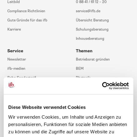
Leitbild
0 88 41 / 61 12 – 20
Compliance Richtlinien
service@ifb.de
Gute Gründe für das ifb
Übersicht Beratung
Karriere
Schulungsberatung
Inhouseberatung
Service
Themen
Newsletter
Betriebsrat gründen
ifb-medien
BEM
Bahn Sondertarif
Rhetorik
meinifb
BR-Wahl
Downloads & Formulare
SBV-Wahl
FAQ
JAV-Wahl
Diese Webseite verwendet Cookies
ifb-App Betriebsrat360
Wir verwenden Cookies, um Inhalte und Anzeigen zu
personalisieren, Funktionen für soziale Medien anbieten
News. Wissen. Themen.
Folgen Sie uns
zu können und die Zugriffe auf unsere Website zu
News & Fachthemen