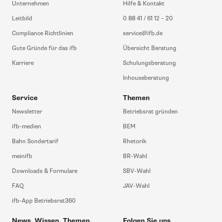
Unternehmen
Hilfe & Kontakt
Leitbild
0 88 41 / 61 12 – 20
Compliance Richtlinien
service@ifb.de
Gute Gründe für das ifb
Übersicht Beratung
Karriere
Schulungsberatung
Inhouseberatung
Service
Themen
Newsletter
Betriebsrat gründen
ifb-medien
BEM
Bahn Sondertarif
Rhetorik
meinifb
BR-Wahl
Downloads & Formulare
SBV-Wahl
FAQ
JAV-Wahl
ifb-App Betriebsrat360
News. Wissen. Themen.
Folgen Sie uns