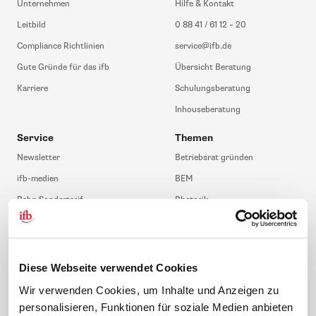
Unternehmen
Hilfe & Kontakt
Leitbild
0 88 41 / 61 12 – 20
Compliance Richtlinien
service@ifb.de
Gute Gründe für das ifb
Übersicht Beratung
Karriere
Schulungsberatung
Inhouseberatung
Service
Themen
Newsletter
Betriebsrat gründen
ifb-medien
BEM
Bahn Sondertarif
Rhetorik
meinifb
BR-Wahl
Downloads & Formulare
SBV-Wahl
FAQ
JAV-Wahl
Diese Webseite verwendet Cookies
ifb-App Betriebsrat360
Wir verwenden Cookies, um Inhalte und Anzeigen zu
personalisieren, Funktionen für soziale Medien anbieten
News. Wissen. Themen.
Folgen Sie uns