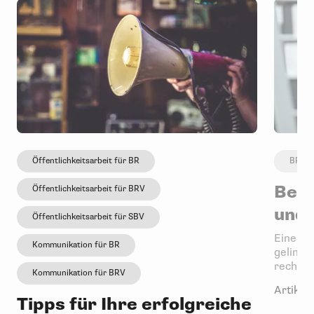
Öffentlichkeitsarbeit für BR
BR-Wa
Betr
Öffentlichkeitsarbeit für BRV
und 
Öffentlichkeitsarbeit für SBV
Eine Be
Kommunikation für BR
gelingt
rechtlic
Kommunikation für BRV
Artikel 
Tipps für Ihre erfolgreiche