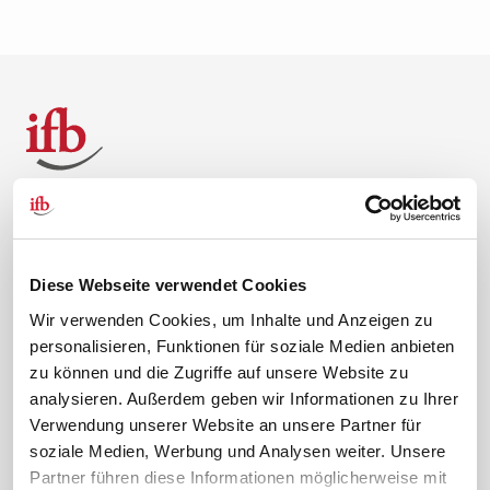
Über uns
Kontakt
Unternehmen
Hilfe & Kontakt
Diese Webseite verwendet Cookies
Leitbild
0 88 41 / 61 12 – 20
Wir verwenden Cookies, um Inhalte und Anzeigen zu
Compliance Richtlinien
service@ifb.de
personalisieren, Funktionen für soziale Medien anbieten
Gute Gründe für das ifb
Übersicht Beratung
zu können und die Zugriffe auf unsere Website zu
Karriere
Schulungsberatung
analysieren. Außerdem geben wir Informationen zu Ihrer
Verwendung unserer Website an unsere Partner für
Inhouseberatung
soziale Medien, Werbung und Analysen weiter. Unsere
Service
Themen
Partner führen diese Informationen möglicherweise mit