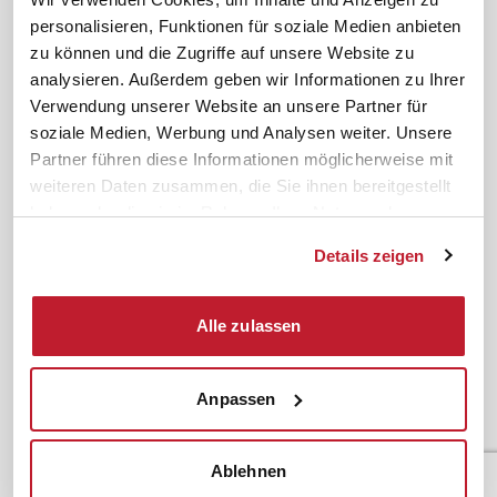
personalisieren, Funktionen für soziale Medien anbieten
Newsletter
Betriebsrat gründen
zu können und die Zugriffe auf unsere Website zu
ifb-medien
BEM
analysieren. Außerdem geben wir Informationen zu Ihrer
Bahn Sondertarif
Rhetorik
Verwendung unserer Website an unsere Partner für
meinifb
BR-Wahl
soziale Medien, Werbung und Analysen weiter. Unsere
Partner führen diese Informationen möglicherweise mit
Downloads & Formulare
SBV-Wahl
weiteren Daten zusammen, die Sie ihnen bereitgestellt
FAQ
JAV-Wahl
haben oder die sie im Rahmen Ihrer Nutzung der
ifb-App Betriebsrat360
Dienste gesammelt haben.
Details zeigen
News. Wissen. Themen.
Folgen Sie uns
News & Fachthemen
Alle zulassen
Lexikon
Sicherheit durch geprüfte
Qualität!
Rechtsprechung
Anpassen
Gesetze
BR-Magazin
Ablehnen
Forum