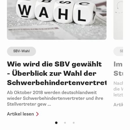
SBV-Wahl
SBV-W
Wie wird die SBV gewählt
Im F
- Überblick zur Wahl der
Stuf
Schwerbehindertenvertretung
Nach de
die Wah
Ab Oktober 2018 werden deutschlandweit
letzten 
wieder Schwerbehindertenvertreter und ihre
Stellvertreter gew ...
Artikel 
Artikel lesen