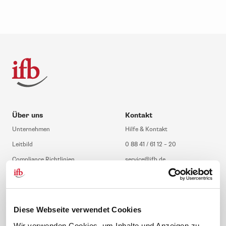
Über uns
Kontakt
Unternehmen
Hilfe & Kontakt
Leitbild
0 88 41 / 61 12 – 20
Compliance Richtlinien
service@ifb.de
Gute Gründe für das ifb
Übersicht Beratung
Karriere
Schulungsberatung
Inhouseberatung
Diese Webseite verwendet Cookies
Service
Themen
Wir verwenden Cookies, um Inhalte und Anzeigen zu