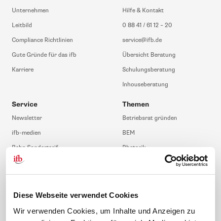
Unternehmen
Hilfe & Kontakt
Leitbild
0 88 41 / 61 12 – 20
Compliance Richtlinien
service@ifb.de
Gute Gründe für das ifb
Übersicht Beratung
Karriere
Schulungsberatung
Inhouseberatung
Service
Themen
Newsletter
Betriebsrat gründen
ifb-medien
BEM
Bahn Sondertarif
Rhetorik
meinifb
BR-Wahl
Downloads & Formulare
SBV-Wahl
FAQ
JAV-Wahl
Diese Webseite verwendet Cookies
ifb-App Betriebsrat360
Wir verwenden Cookies, um Inhalte und Anzeigen zu