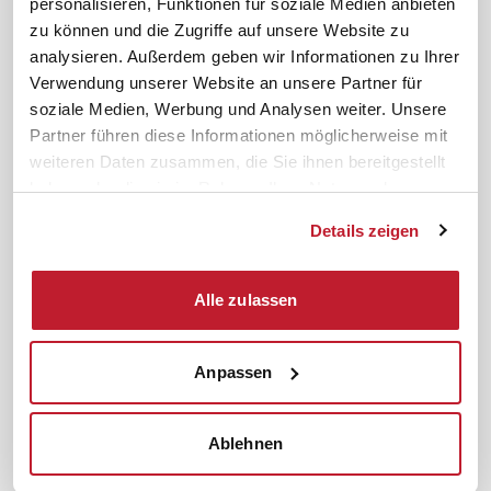
personalisieren, Funktionen für soziale Medien anbieten
News. Wissen. Themen.
Folgen Sie uns
zu können und die Zugriffe auf unsere Website zu
News & Fachthemen
analysieren. Außerdem geben wir Informationen zu Ihrer
Lexikon
Verwendung unserer Website an unsere Partner für
Sicherheit durch geprüfte
soziale Medien, Werbung und Analysen weiter. Unsere
Qualität!
Rechtsprechung
Partner führen diese Informationen möglicherweise mit
Gesetze
weiteren Daten zusammen, die Sie ihnen bereitgestellt
BR-Magazin
haben oder die sie im Rahmen Ihrer Nutzung der
Forum
Dienste gesammelt haben.
Details zeigen
Datenschutz
Cookiebot
Impressum
Rechtliches
Alle zulassen
AGB
Anpassen
Institut zur Fortbildung von
© 2026
Betriebsräten GmbH & Co. KG
Ablehnen