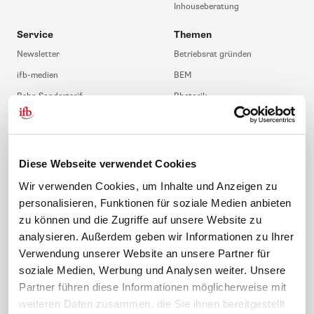
Inhouseberatung
Service
Themen
Newsletter
Betriebsrat gründen
ifb-medien
BEM
Bahn Sondertarif
Rhetorik
meinifb
BR-Wahl
Downloads & Formulare
SBV-Wahl
FAQ
JAV-Wahl
Diese Webseite verwendet Cookies
ifb-App Betriebsrat360
Wir verwenden Cookies, um Inhalte und Anzeigen zu
personalisieren, Funktionen für soziale Medien anbieten
News. Wissen. Themen.
Folgen Sie uns
zu können und die Zugriffe auf unsere Website zu
News & Fachthemen
analysieren. Außerdem geben wir Informationen zu Ihrer
Lexikon
Verwendung unserer Website an unsere Partner für
Sicherheit durch geprüfte
soziale Medien, Werbung und Analysen weiter. Unsere
Qualität!
Rechtsprechung
Partner führen diese Informationen möglicherweise mit
Gesetze
weiteren Daten zusammen, die Sie ihnen bereitgestellt
BR-Magazin