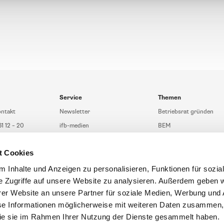
Service
Themen
ontakt
Newsletter
Betriebsrat gründen
61 12 – 20
ifb-medien
BEM
fb.de
Bahn Sondertarif
Rhetorik
t Cookies
t Beratung
meinifb
BR-Wahl
sberatung
Downloads & Formulare
SBV-Wahl
 Inhalte und Anzeigen zu personalisieren, Funktionen für sozia
e Zugriffe auf unsere Website zu analysieren. Außerdem geben w
eratung
FAQ
JAV-Wahl
er Website an unsere Partner für soziale Medien, Werbung und 
ifb-App Betriebsrat360
se Informationen möglicherweise mit weiteren Daten zusammen, 
 die sie im Rahmen Ihrer Nutzung der Dienste gesammelt haben.