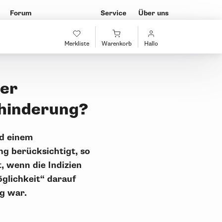
Forum
Service
Über uns
Merkliste
Warenkorb
Hallo
der
ehinderung?
nd einem
g berücksichtigt, so
 wenn die Indizien
glichkeit“ darauf
ng war.