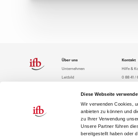
Über uns
Kontakt
Unternehmen
Hilfe & K
Leitbild
0 88 41 / 
Compliance Richtlinien
service@i
Diese Webseite verwende
Gute Gründe für das ifb
Übersich
Karriere
Schulung
Wir verwenden Cookies, um
anbieten zu können und di
Inhouseb
zu Ihrer Verwendung unser
Unsere Partner führen die
bereitgestellt haben oder