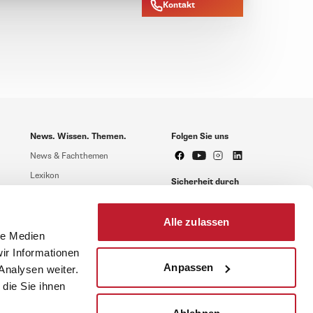
Kontakt
News. Wissen. Themen.
Folgen Sie uns
News & Fachthemen
Lexikon
Sicherheit durch
geprüfte Qualität!
Rechtsprechung
Gesetze
Alle zulassen
BR-Magazin
le Medien
ir Informationen
Forum
Anpassen
Analysen weiter.
die Sie ihnen