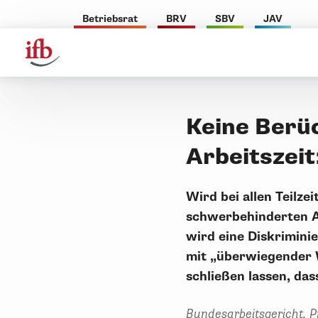
Betriebsrat
BRV
SBV
JAV
Keine Berü
Arbeitszei
Wird bei allen Teilze
schwerbehinderten A
wird eine Diskrimini
mit „überwiegender W
schließen lassen, da
Bundesarbeitsgericht, P