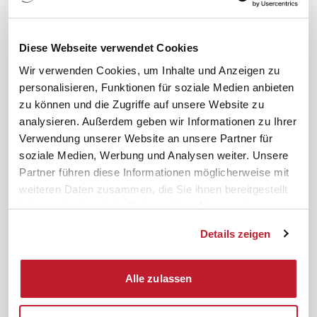
meinifb
BR-Wahl
Downloads & Formulare
SBV-Wahl
FAQ
JAV-Wahl
Diese Webseite verwendet Cookies
ifb-App Betriebsrat360
Wir verwenden Cookies, um Inhalte und Anzeigen zu
personalisieren, Funktionen für soziale Medien anbieten
News. Wissen. Themen.
Folgen Sie uns
zu können und die Zugriffe auf unsere Website zu
News & Fachthemen
analysieren. Außerdem geben wir Informationen zu Ihrer
Lexikon
Verwendung unserer Website an unsere Partner für
Sicherheit durch geprüfte
soziale Medien, Werbung und Analysen weiter. Unsere
Qualität!
Rechtsprechung
Partner führen diese Informationen möglicherweise mit
Gesetze
weiteren Daten zusammen, die Sie ihnen bereitgestellt
BR-Magazin
haben oder die sie im Rahmen Ihrer Nutzung der
Forum
Dienste gesammelt haben.
Details zeigen
Datenschutz
Cookiebot
Impressum
Rechtliches
Alle zulassen
AGB