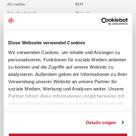
ifb-medien
BEM
Bahn Sondertarif
Rhetorik
meinifb
BR-Wahl
Downloads & Formulare
SBV-Wahl
FAQ
JAV-Wahl
Diese Webseite verwendet Cookies
ifb-App Betriebsrat360
Wir verwenden Cookies, um Inhalte und Anzeigen zu
personalisieren, Funktionen für soziale Medien anbieten
News. Wissen. Themen.
Folgen Sie uns
zu können und die Zugriffe auf unsere Website zu
News & Fachthemen
analysieren. Außerdem geben wir Informationen zu Ihrer
Lexikon
Verwendung unserer Website an unsere Partner für
Sicherheit durch geprüfte
soziale Medien, Werbung und Analysen weiter. Unsere
Qualität!
Rechtsprechung
Partner führen diese Informationen möglicherweise mit
Gesetze
weiteren Daten zusammen, die Sie ihnen bereitgestellt
BR-Magazin
haben oder die sie im Rahmen Ihrer Nutzung der
Forum
Dienste gesammelt haben.
Details zeigen