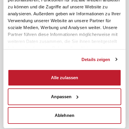
News. Wissen. Themen.
Folgen Sie uns
zu können und die Zugriffe auf unsere Website zu
News & Fachthemen
analysieren. Außerdem geben wir Informationen zu Ihrer
Lexikon
Verwendung unserer Website an unsere Partner für
Sicherheit durch geprüfte
soziale Medien, Werbung und Analysen weiter. Unsere
Qualität!
Rechtsprechung
Partner führen diese Informationen möglicherweise mit
Gesetze
weiteren Daten zusammen, die Sie ihnen bereitgestellt
BR-Magazin
haben oder die sie im Rahmen Ihrer Nutzung der
Forum
Dienste gesammelt haben.
Details zeigen
Datenschutz
Cookiebot
Impressum
Rechtliches
Alle zulassen
AGB
Anpassen
Institut zur Fortbildung von
© 2026
Betriebsräten GmbH & Co. KG
Ablehnen