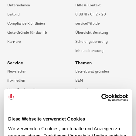
Unternehmen
Hilfe & Kontakt
Leitbild
0 88 41 / 61 12 – 20
Compliance Richtlinien
service@ifb.de
Gute Gründe für das ifb
Übersicht Beratung
Karriere
Schulungsberatung
Inhouseberatung
Service
Themen
Newsletter
Betriebsrat gründen
ifb-medien
BEM
Bahn Sondertarif
Rhetorik
meinifb
BR-Wahl
Downloads & Formulare
SBV-Wahl
FAQ
JAV-Wahl
Diese Webseite verwendet Cookies
ifb-App Betriebsrat360
Wir verwenden Cookies, um Inhalte und Anzeigen zu
personalisieren, Funktionen für soziale Medien anbieten