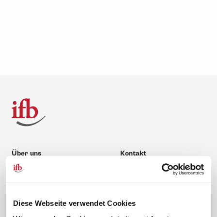
Über uns
Kontakt
Unternehmen
Hilfe & Kontakt
Leitbild
0 88 41 / 61 12 – 20
Compliance Richtlinien
service@ifb.de
Diese Webseite verwendet Cookies
Gute Gründe für das ifb
Übersicht Beratung