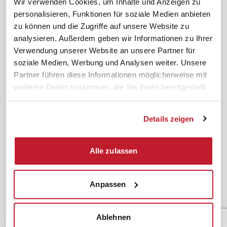
Wir verwenden Cookies, um Inhalte und Anzeigen zu
Karriere
Schulungsberatung
personalisieren, Funktionen für soziale Medien anbieten
Inhouseberatung
zu können und die Zugriffe auf unsere Website zu
analysieren. Außerdem geben wir Informationen zu Ihrer
Service
Themen
Verwendung unserer Website an unsere Partner für
Newsletter
Betriebsrat gründen
soziale Medien, Werbung und Analysen weiter. Unsere
ifb-medien
BEM
Partner führen diese Informationen möglicherweise mit
weiteren Daten zusammen, die Sie ihnen bereitgestellt
Bahn Sondertarif
Rhetorik
haben oder die sie im Rahmen Ihrer Nutzung der
meinifb
BR-Wahl
Dienste gesammelt haben.
Details zeigen
Downloads & Formulare
SBV-Wahl
FAQ
JAV-Wahl
ifb-App Betriebsrat360
Alle zulassen
News. Wissen. Themen.
Folgen Sie uns
Anpassen
News & Fachthemen
Lexikon
Sicherheit durch geprüfte
Qualität!
Rechtsprechung
Ablehnen