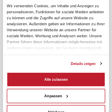
ifb-App Betriebsrat360
Wir verwenden Cookies, um Inhalte und Anzeigen zu
personalisieren, Funktionen für soziale Medien anbieten
News. Wissen. Themen.
Folgen Sie uns
zu können und die Zugriffe auf unsere Website zu
News & Fachthemen
analysieren. Außerdem geben wir Informationen zu Ihrer
Lexikon
Verwendung unserer Website an unsere Partner für
Sicherheit durch geprüfte
soziale Medien, Werbung und Analysen weiter. Unsere
Qualität!
Rechtsprechung
Partner führen diese Informationen möglicherweise mit
Gesetze
weiteren Daten zusammen, die Sie ihnen bereitgestellt
BR-Magazin
haben oder die sie im Rahmen Ihrer Nutzung der
Forum
Dienste gesammelt haben.
Details zeigen
Datenschutz
Cookiebot
Impressum
Rechtliches
Alle zulassen
AGB
Anpassen
Institut zur Fortbildung von
© 2026
Betriebsräten GmbH & Co. KG