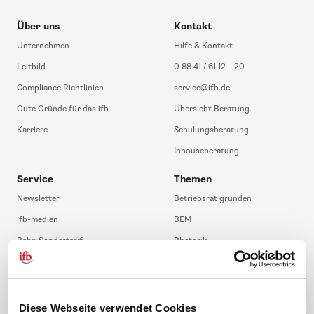
Über uns
Kontakt
Unternehmen
Hilfe & Kontakt
Leitbild
0 88 41 / 61 12 – 20
Compliance Richtlinien
service@ifb.de
Gute Gründe für das ifb
Übersicht Beratung
Karriere
Schulungsberatung
Inhouseberatung
Service
Themen
Newsletter
Betriebsrat gründen
ifb-medien
BEM
Bahn Sondertarif
Rhetorik
meinifb
BR-Wahl
Downloads & Formulare
SBV-Wahl
FAQ
JAV-Wahl
Diese Webseite verwendet Cookies