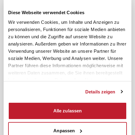
Downloads & Formulare
SBV-Wahl
FAQ
JAV-Wahl
Diese Webseite verwendet Cookies
ifb-App Betriebsrat360
Wir verwenden Cookies, um Inhalte und Anzeigen zu
personalisieren, Funktionen für soziale Medien anbieten
News. Wissen. Themen.
Folgen Sie uns
zu können und die Zugriffe auf unsere Website zu
News & Fachthemen
analysieren. Außerdem geben wir Informationen zu Ihrer
Lexikon
Verwendung unserer Website an unsere Partner für
Sicherheit durch geprüfte
soziale Medien, Werbung und Analysen weiter. Unsere
Qualität!
Rechtsprechung
Partner führen diese Informationen möglicherweise mit
Gesetze
weiteren Daten zusammen, die Sie ihnen bereitgestellt
BR-Magazin
haben oder die sie im Rahmen Ihrer Nutzung der
Forum
Dienste gesammelt haben.
Details zeigen
Datenschutz
Cookiebot
Impressum
Rechtliches
Alle zulassen
AGB
Anpassen