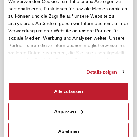
Wir verwenden Cookies, um Inhalte und Anzeigen zu
personalisieren, Funktionen für soziale Medien anbieten
News. Wissen. Themen.
Folgen Sie uns
zu können und die Zugriffe auf unsere Website zu
News & Fachthemen
analysieren. Außerdem geben wir Informationen zu Ihrer
Lexikon
Verwendung unserer Website an unsere Partner für
Sicherheit durch geprüfte
soziale Medien, Werbung und Analysen weiter. Unsere
Qualität!
Rechtsprechung
Partner führen diese Informationen möglicherweise mit
Gesetze
weiteren Daten zusammen, die Sie ihnen bereitgestellt
BR-Magazin
haben oder die sie im Rahmen Ihrer Nutzung der
Forum
Dienste gesammelt haben.
Details zeigen
Datenschutz
Cookiebot
Impressum
Rechtliches
Alle zulassen
AGB
Anpassen
Institut zur Fortbildung von
© 2026
Betriebsräten GmbH & Co. KG
Ablehnen