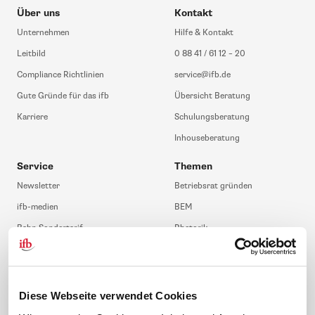
Über uns
Kontakt
Unternehmen
Hilfe & Kontakt
Leitbild
0 88 41 / 61 12 – 20
Compliance Richtlinien
service@ifb.de
Gute Gründe für das ifb
Übersicht Beratung
Karriere
Schulungsberatung
Inhouseberatung
Service
Themen
Newsletter
Betriebsrat gründen
ifb-medien
BEM
Bahn Sondertarif
Rhetorik
meinifb
BR-Wahl
Downloads & Formulare
SBV-Wahl
FAQ
JAV-Wahl
Diese Webseite verwendet Cookies
ifb-App Betriebsrat360