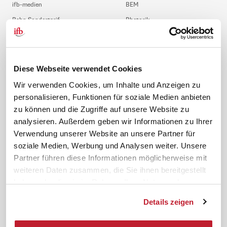
ifb-medien
BEM
Bahn Sondertarif
Rhetorik
meinifb
BR-Wahl
Downloads & Formulare
SBV-Wahl
FAQ
JAV-Wahl
Diese Webseite verwendet Cookies
ifb-App Betriebsrat360
Wir verwenden Cookies, um Inhalte und Anzeigen zu
personalisieren, Funktionen für soziale Medien anbieten
News. Wissen. Themen.
Folgen Sie uns
zu können und die Zugriffe auf unsere Website zu
News & Fachthemen
analysieren. Außerdem geben wir Informationen zu Ihrer
Lexikon
Verwendung unserer Website an unsere Partner für
Sicherheit durch geprüfte
soziale Medien, Werbung und Analysen weiter. Unsere
Qualität!
Rechtsprechung
Partner führen diese Informationen möglicherweise mit
Gesetze
weiteren Daten zusammen, die Sie ihnen bereitgestellt
BR-Magazin
haben oder die sie im Rahmen Ihrer Nutzung der
Forum
Dienste gesammelt haben.
Details zeigen