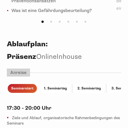
Präventionsansätzen
Beruf
einor
Was ist eine Gefährdungsbeurteilung?
Ablaufplan:
Präsenz
Online
Inhouse
Anreise
Seminarstart
1. Seminartag
2. Seminartag
3. Semina
17:30 - 20:00 Uhr
Ziele und Ablauf, organisatorische Rahmenbedingungen des
Seminars