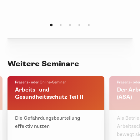
Weitere Seminare
Präsenz- oder Online-Seminar
Präsenz- ode
Arbeits- und
Der Arb
Gesundheitsschutz Teil II
(ASA)
Die Gefährdungsbeurteilung
Als Betrie
effektiv nutzen
Arbeitssc
bewegt si