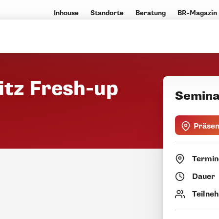
Inhouse
Standorte
Beratung
BR-Magazin
itz Fresh-up
Semina
Präse
Termin
Dauer
Teilne