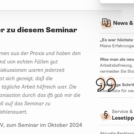
News &
er zu diesem Seminar
„Es war höchste Z
Meine Erfahrunge
men aus der Praxis und haben den
Was man als neu
nd von echten Fällen gut
Arbeitsbefreiung
Diskussionen waren jederzeit
vermeiden Sie Sto
t sich gezeigt, daß die
7 wichtige Schri
 tägliche Arbeit hilfreich war. Die
Checkliste für ne
anisation durch das ifb gab mir die
oll auf das Seminar zu
fehlenswert.
Service &
Lesetip
BRV, zum Seminar im Oktober 2024
Aktuelle Rechtsp