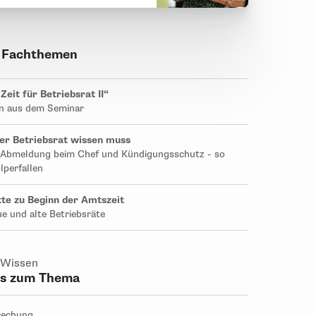
 Fachthemen
eit für Betriebsrat II“
n aus dem Seminar
Ich würde das Seminar auf jeden Fal
er Betriebsrat wissen muss
weiterempfehlen. Ich habe vieles für 
, Abmeldung beim Chef und Kündigungsschutz - so
mitgenommen, vor allem das Arbeiten
lperfallen
empfand ich als sehr hilfreich. Klein
tte zu Beginn der Amtszeit
Seminarleitung und sehr erfrischende
ue und alte Betriebsräte
welche sehr auf unsere Themen eing
Sandra K., BRV, zum Seminar im Fe
 Wissen
Hamburg
ps zum Thema
rechung