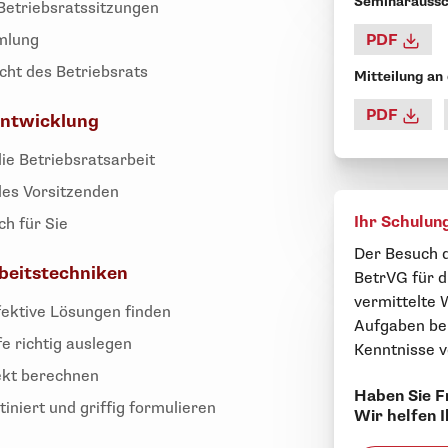
Seminaraussc
Betriebsratssitzungen
mlung
PDF
cht des Betriebsrats
Mitteilung an
PDF
entwicklung
ie Betriebsratsarbeit
des Vorsitzenden
Ihr Schulun
h für Sie
Der Besuch d
beitstechniken
BetrVG für di
vermittelte 
ektive Lösungen finden
Aufgaben be
 richtig auslegen
Kenntnisse v
ekt berechnen
Haben Sie F
niert und griffig formulieren
Wir helfen 