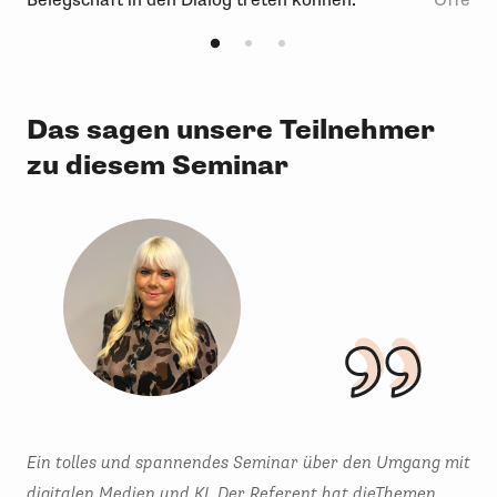
Das sagen unsere Teilnehmer
zu diesem Seminar
Ein tolles und spannendes Seminar über den Umgang mit
Die
digitalen Medien und KI. Der Referent hat dieThemen
Näh