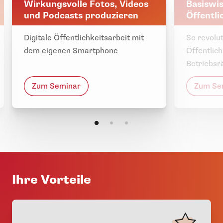
Wirkungsvolle Fotos, Videos
Basiswis
und Podcasts produzieren
Öffentli
Digitale Öffentlichkeitsarbeit mit
So revolut
dem eigenen Smartphone
Öffentlich
Betriebsr
Zum Seminar
Zum Se
Ihre Vorteile