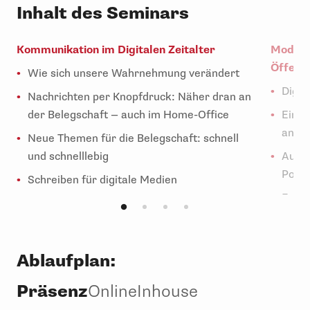
Inhalt des Seminars
Kommunikation im Digitalen Zeitalter
Modern
Öffentl
Wie sich unsere Wahrnehmung verändert
Digit
Nachrichten per Knopfdruck: Näher dran an
der Belegschaft — auch im Home-Office
Einsa
ander
Neue Themen für die Belegschaft: schnell
und schnelllebig
Audio
Podca
Schreiben für digitale Medien
Faceb
Ablaufplan:
Präsenz
Online
Inhouse