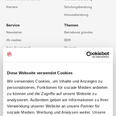
Karriere
Schulungsberatung
Inhouseberatung
Service
Themen
Newsletter
Betriebsrat gründen
ifb-medien
BEM
Bahn Sondertarif
Rhetorik
meinifb
BR-Wahl
Downloads & Formulare
SBV-Wahl
FAQ
JAV-Wahl
Diese Webseite verwendet Cookies
ifb-App Betriebsrat360
Wir verwenden Cookies, um Inhalte und Anzeigen zu
personalisieren, Funktionen für soziale Medien anbieten
News. Wissen. Themen.
Folgen Sie uns
zu können und die Zugriffe auf unsere Website zu
News & Fachthemen
analysieren. Außerdem geben wir Informationen zu Ihrer
Lexikon
Verwendung unserer Website an unsere Partner für
Sicherheit durch geprüfte
soziale Medien, Werbung und Analysen weiter. Unsere
Qualität!
Rechtsprechung