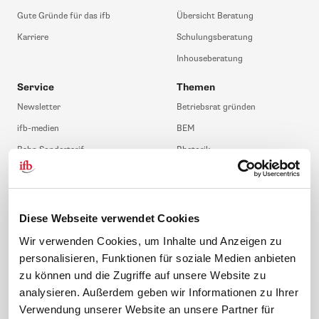
Gute Gründe für das ifb
Übersicht Beratung
Karriere
Schulungsberatung
Inhouseberatung
Service
Themen
Newsletter
Betriebsrat gründen
ifb-medien
BEM
Bahn Sondertarif
Rhetorik
meinifb
BR-Wahl
Downloads & Formulare
SBV-Wahl
FAQ
JAV-Wahl
Diese Webseite verwendet Cookies
ifb-App Betriebsrat360
Wir verwenden Cookies, um Inhalte und Anzeigen zu
personalisieren, Funktionen für soziale Medien anbieten
News. Wissen. Themen.
Folgen Sie uns
zu können und die Zugriffe auf unsere Website zu
News & Fachthemen
analysieren. Außerdem geben wir Informationen zu Ihrer
Lexikon
Verwendung unserer Website an unsere Partner für
Sicherheit durch geprüfte