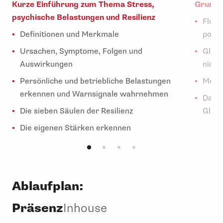
Kurze Einführung zum Thema Stress,
Grundla
psychische Belastungen und Resilienz
Flour
Definitionen und Merkmale
posit
Ursachen, Symptome, Folgen und
Glück
Auswirkungen
nicht
Persönliche und betriebliche Belastungen
Metho
erkennen und Warnsignale wahrnehmen
Das P
Die sieben Säulen der Resilienz
Glüc
Die eigenen Stärken erkennen
Ablaufplan:
Präsenz
Inhouse