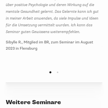
über positive Psychologie und deren Wirkung auf die
Par
mentale Gesundheit gelernt. Das Gelernte kann ich gut
"Me
in meiner Arbeit anwenden, da viele Impulse und Ideen
Sel
für die Umsetzung vermittelt wurden. Ich kann das
sic
Seminar guten Gewissens weiterempfehlen.
Stä
Sem
Sibylle R., Mitglied im BR, zum Seminar im August
At
2023 in Flensburg
Jör
Se
Weitere Seminare