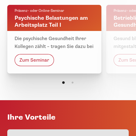
Präsenz- oder Online-Seminar
Präsenz- ode
Psychische Belastungen am
Betriebl
Arbeitsplatz Teil I
Gesundh
Die psychische Gesundheit Ihrer
Gesund bl
Kollegen zählt – tragen Sie dazu bei
mitgestal
Zum Seminar
Zum Se
Ihre Vorteile