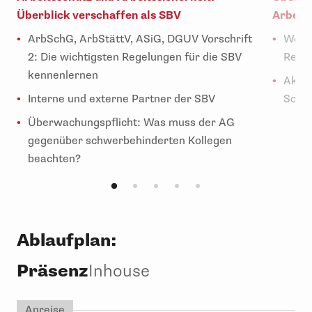
Überblick verschaffen als SBV
Arbeit
ArbSchG, ArbStättV, ASiG, DGUV Vorschrift
Wer i
2: Die wichtigsten Regelungen für die SBV
Recht
kennenlernen
Aktiv
Interne und externe Partner der SBV
Schw
Überwachungspflicht: Was muss der AG
gegenüber schwerbehinderten Kollegen
beachten?
Ablaufplan:
Präsenz
Inhouse
Anreise