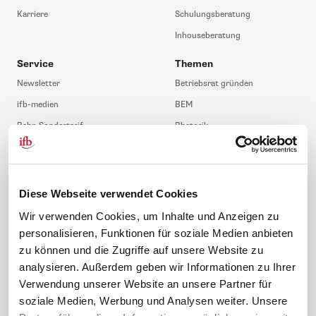
Karriere
Schulungsberatung
Inhouseberatung
Service
Themen
Newsletter
Betriebsrat gründen
ifb-medien
BEM
Bahn Sondertarif
Rhetorik
meinifb
BR-Wahl
Downloads & Formulare
SBV-Wahl
FAQ
JAV-Wahl
Diese Webseite verwendet Cookies
ifb-App Betriebsrat360
Wir verwenden Cookies, um Inhalte und Anzeigen zu
personalisieren, Funktionen für soziale Medien anbieten
News. Wissen. Themen.
Folgen Sie uns
zu können und die Zugriffe auf unsere Website zu
News & Fachthemen
analysieren. Außerdem geben wir Informationen zu Ihrer
Lexikon
Verwendung unserer Website an unsere Partner für
Sicherheit durch geprüfte
soziale Medien, Werbung und Analysen weiter. Unsere
Qualität!
Rechtsprechung