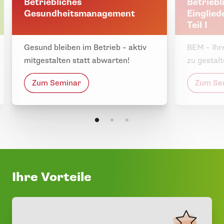
Betriebliches
Betriebl
Gesundheitsmanagement
Einglie
Teil I
Gesund bleiben im Betrieb – aktiv
BEM – Ihr
mitgestalten statt abwarten!
zu gestalt
Zum Seminar
Zum Se
Ihre Vorteile