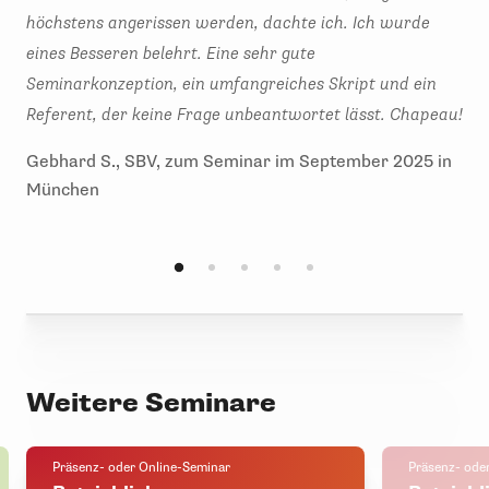
höchstens angerissen werden, dachte ich. Ich wurde
wer
eines Besseren belehrt. Eine sehr gute
bei
Seminarkonzeption, ein umfangreiches Skript und ein
Sem
Referent, der keine Frage unbeantwortet lässt. Chapeau!
Ang
Gebhard S., SBV, zum Seminar im September 2025 in
München
Weitere Seminare
Präsenz- oder Online-Seminar
Präsenz- ode