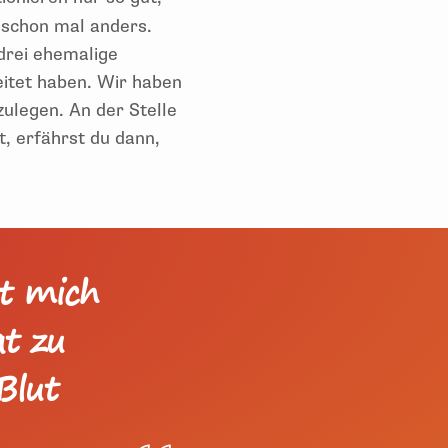
 schon mal anders.
drei ehemalige
eitet haben. Wir haben
zulegen. An der Stelle
st, erfährst du dann,
at mich
at zu
Blut