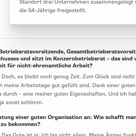
Standort drei Unternehmen zusammengelegt w
die 54-Jährige freigestellt.
 Betriebsratsvorsitzende, Gesamtbetriebsratsvorsi
husses und sitzt im Konzernbetriebsrat – das sind v
it für nicht-ehrenamtliche Arbeit?
:
Doch, es bleibt noch genug Zeit. Zum Glück sind nicht
ch meine Arbeitstage gut gefüllt sind. Dank einer gute
 durch – eine meiner guten Eigenschaften. Und ich ha
 ja sonst schlimm.
utung einer guten Organisation an: Wie schafft ma
ut zu bekommen?
:
Das Gute ist ja: Ich bin nicht allein. Meine Ämter funk