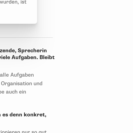
urden, ist
tzende, Sprecherin
iele Aufgaben. Bleibt
 alle Aufgaben
n Organisation und
be auch ein
n es denn konkret,
tionieren nur so gut,