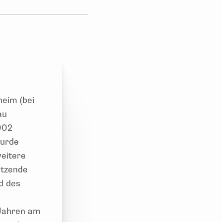
heim (bei
au
002
wurde
eitere
itzende
d des
Jahren am