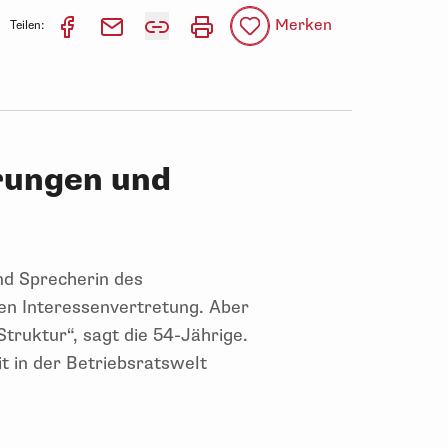
Merken
Teilen:
rungen und
nd Sprecherin des
hen Interessenvertretung. Aber
truktur“, sagt die 54-Jährige.
t in der Betriebsratswelt