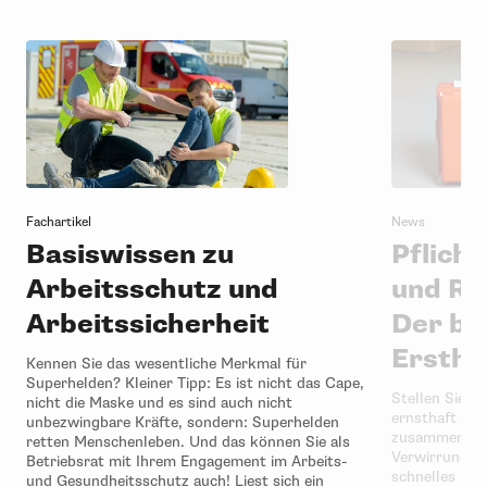
Fachartikel
News
Basiswissen zu
Pflich
Arbeitsschutz und
und Re
Arbeitssicherheit
Der be
Ersthe
Kennen Sie das wesentliche Merkmal für
Superhelden? Kleiner Tipp: Es ist nicht das Cape,
Stellen Sie si
nicht die Maske und es sind auch nicht
ernsthaft bei 
unbezwingbare Kräfte, sondern: Superhelden
zusammen. Oft
retten Menschenleben. Und das können Sie als
Verwirrung un
Betriebsrat mit Ihrem Engagement im Arbeits-
schnelles Ha
und Gesundheitsschutz auch! Liest sich ein