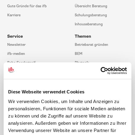
Gute Gründe für das ifb
Übersicht Beratung
Karriere
Schulungsberatung
Inhouseberatung
Service
Themen
Newsletter
Betriebsrat gründen
ifb-medien
BEM
Bahn Sondertarif
Rhetorik
meinifb
BR-Wahl
Downloads & Formulare
SBV-Wahl
FAQ
JAV-Wahl
Diese Webseite verwendet Cookies
ifb-App Betriebsrat360
Wir verwenden Cookies, um Inhalte und Anzeigen zu
personalisieren, Funktionen für soziale Medien anbieten
News. Wissen. Themen.
Folgen Sie uns
zu können und die Zugriffe auf unsere Website zu
News & Fachthemen
analysieren. Außerdem geben wir Informationen zu Ihrer
Lexikon
Verwendung unserer Website an unsere Partner für
Sicherheit durch geprüfte