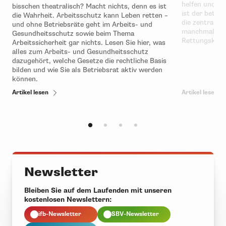
helfen und gr
bisschen theatralisch? Macht nichts, denn es ist
ist der betrie
die Wahrheit. Arbeitsschutz kann Leben retten –
die zentralen
und ohne Betriebsräte geht im Arbeits- und
manchmal soga
Gesundheitsschutz sowie beim Thema
Rettungskett
Arbeitssicherheit gar nichts. Lesen Sie hier, was
alles zum Arbeits- und Gesundheitsschutz
dazugehört, welche Gesetze die rechtliche Basis
bilden und wie Sie als Betriebsrat aktiv werden
können.
Artikel lesen
Artikel lesen
Newsletter
Bleiben Sie auf dem Laufenden mit unseren
kostenlosen Newslettern:
ifb-Newsletter
SBV-Newsletter