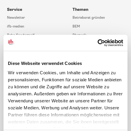
Service
Themen
Newsletter
Betriebsrat gründen
ifb-medien
BEM
Bahn Sondertarif
Rhetorik
meinifb
BR-Wahl
Downloads & Formulare
SBV-Wahl
FAQ
JAV-Wahl
Diese Webseite verwendet Cookies
ifb-App Betriebsrat360
Wir verwenden Cookies, um Inhalte und Anzeigen zu
personalisieren, Funktionen für soziale Medien anbieten
News. Wissen. Themen.
Folgen Sie uns
zu können und die Zugriffe auf unsere Website zu
News & Fachthemen
analysieren. Außerdem geben wir Informationen zu Ihrer
Lexikon
Verwendung unserer Website an unsere Partner für
Sicherheit durch geprüfte
soziale Medien, Werbung und Analysen weiter. Unsere
Qualität!
Rechtsprechung
Partner führen diese Informationen möglicherweise mit
Gesetze
weiteren Daten zusammen, die Sie ihnen bereitgestellt
BR-Magazin
haben oder die sie im Rahmen Ihrer Nutzung der