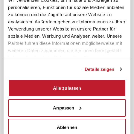
Wir verwenden Cookies, um Inhalte und Anzeigen zu
personalisieren, Funktionen für soziale Medien anbieten
News. Wissen. Themen.
Folgen Sie uns
zu können und die Zugriffe auf unsere Website zu
News & Fachthemen
analysieren. Außerdem geben wir Informationen zu Ihrer
Lexikon
Verwendung unserer Website an unsere Partner für
Sicherheit durch geprüfte
soziale Medien, Werbung und Analysen weiter. Unsere
Qualität!
Rechtsprechung
Partner führen diese Informationen möglicherweise mit
Gesetze
weiteren Daten zusammen, die Sie ihnen bereitgestellt
BR-Magazin
haben oder die sie im Rahmen Ihrer Nutzung der
Forum
Dienste gesammelt haben.
Details zeigen
Datenschutz
Cookiebot
Impressum
Rechtliches
Alle zulassen
AGB
Anpassen
Institut zur Fortbildung von
© 2026
Betriebsräten GmbH & Co. KG
Ablehnen