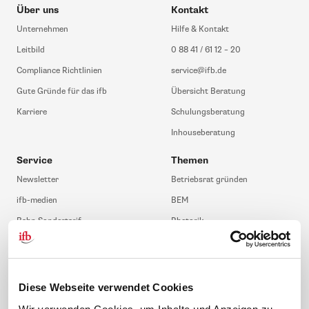
Über uns
Kontakt
Unternehmen
Hilfe & Kontakt
Leitbild
0 88 41 / 61 12 – 20
Compliance Richtlinien
service@ifb.de
Gute Gründe für das ifb
Übersicht Beratung
Karriere
Schulungsberatung
Inhouseberatung
Service
Themen
Newsletter
Betriebsrat gründen
ifb-medien
BEM
Bahn Sondertarif
Rhetorik
meinifb
BR-Wahl
Downloads & Formulare
SBV-Wahl
FAQ
JAV-Wahl
Diese Webseite verwendet Cookies
ifb-App Betriebsrat360